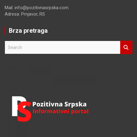
Mail: info@pozitivnasrpska.com
Adresa: Prnjavor, RS
Brza pretraga
S
e
a
r
c
h