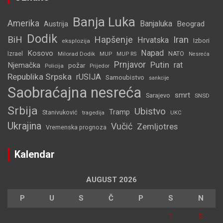
Banja Luka
Amerika
Banjaluka
Beograd
Austrija
Dodik
BiH
Hapšenje
Iran
Hrvatska
Izbori
eksplozija
Napad
Kosovo
Izrael
Milorad Dodik
MUP
NATO
MUP RS
Nesreća
Prnjavor
Putin
rat
Njemačka
požar
Policija
Prijedor
Republika Srpska
rUSIJA
Samoubistvo
sankcije
Saobraćajna nesreća
smrt
Sarajevo
SNSD
Srbija
Ubistvo
Tramp
Stanivuković
tragedija
UKC
Ukrajina
Vučić
Zemljotres
Vremenska prognoza
Kalendar
AUGUST 2026
P
U
S
Č
P
S
N
1
2