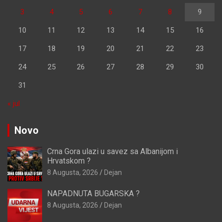
3
4
5
6
7
8
9
10
11
12
13
14
15
16
17
18
19
20
21
22
23
24
25
26
27
28
29
30
31
« jul
Novo
Crna Gora ulazi u savez sa Albanijom i
Hrvatskom ?
8 Augusta, 2026
Dejan
NAPADNUTA BUGARSKA ?
8 Augusta, 2026
Dejan