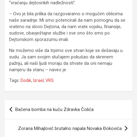
“vraćanju dejtosnkih nadležnosti”.
– Ovo je bila prilika da razgovaramo o mogućim oblicima
naše saradnje. Mi smo potencirali da nam pomognu da se
vratimo na slovo Dejtona, da nam vrate vojsku, finansije,
sudove, obavještajne službe i sve ono što smo po
Dejtonskom sporazumu imali.
Ne možemo više da trpimo ove stvari koje se dešavaju u
sudu. Ja sam svojim slučajem pokušao da skrenem
pažnju, ali naši ljudi moraju da shvate da oni nemaju
namjeru da stanu – naveo je.
Tags:
Dodik
,
Izrael
,
VRS
Navigacija
Bačena bomba na kuću Zdravka Čolića
članaka
Zorana Mihajlović brutalno napala Novaka Đokovića