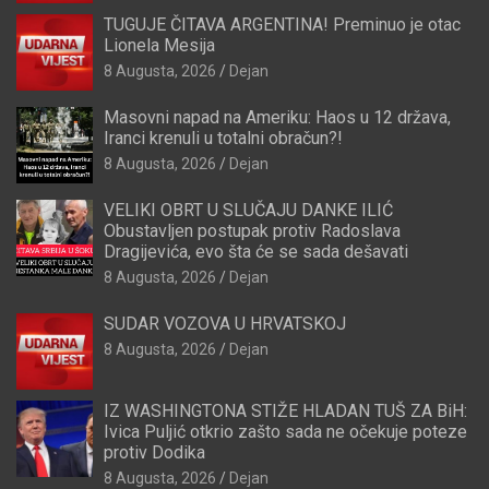
TUGUJE ČITAVA ARGENTINA! Preminuo je otac
Lionela Mesija
8 Augusta, 2026
Dejan
Masovni napad na Ameriku: Haos u 12 država,
Iranci krenuli u totalni obračun?!
8 Augusta, 2026
Dejan
VELIKI OBRT U SLUČAJU DANKE ILIĆ
Obustavljen postupak protiv Radoslava
Dragijevića, evo šta će se sada dešavati
8 Augusta, 2026
Dejan
SUDAR VOZOVA U HRVATSKOJ
8 Augusta, 2026
Dejan
IZ WASHINGTONA STIŽE HLADAN TUŠ ZA BiH:
Ivica Puljić otkrio zašto sada ne očekuje poteze
protiv Dodika
8 Augusta, 2026
Dejan