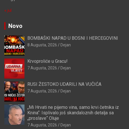
« jul
Novo
BOMBAŠKI NAPAD U BOSNI I HERCEGOVINI
8 Augusta, 2026
Dejan
Krvoproliće u Gracu!
7 Augusta, 2026
Dejan
RUSI ŽESTOKO UDARILI NA VUČIĆA
7 Augusta, 2026
Dejan
„Mi Hrvati ne pijemo vina, samo krvi četnika iz
Knina“: Isplivalo još skandaloznih detalja sa
„proslave“ Oluje
7 Augusta, 2026
Dejan