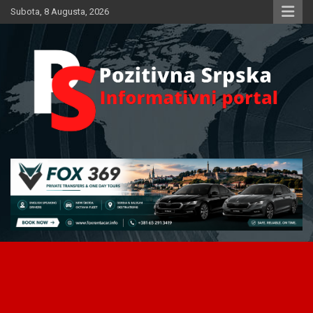
Skip
Subota, 8 Augusta, 2026
to
content
Informativni portal
Pozitivna Srpska