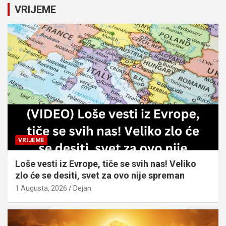
c
VRIJEME
h
VRIJEME
Loše vesti iz Evrope, tiče se svih nas! Veliko
zlo će se desiti, svet za ovo nije spreman
1 Augusta, 2026
Dejan