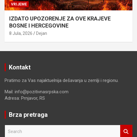
VRIJEME
IZDATO UPOZORENJE ZA OVE KRAJEVE
BOSNE I HERCEGOVINE
8 Jula, 2026
Dejan
Kontakt
Pratimo za Vas najaktuelnija dešavanja u zemlji i regionu.
Mail: info@pozitivnasrpska.com
Adresa: Prnjavor, RS
Brza pretraga
S
e