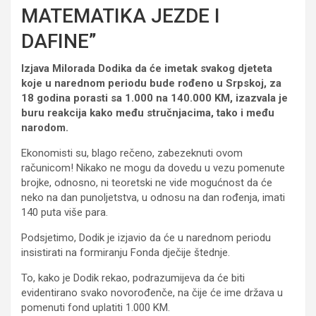
MATEMATIKA JEZDE I
DAFINE”
Izjava Milorada Dodika da će imetak svakog djeteta
koje u narednom periodu bude rođeno u Srpskoj, za
18 godina porasti sa 1.000 na 140.000 KM, izazvala je
buru reakcija kako među stručnjacima, tako i među
narodom.
Ekonomisti su, blago rečeno, zabezeknuti ovom
računicom! Nikako ne mogu da dovedu u vezu pomenute
brojke, odnosno, ni teoretski ne vide mogućnost da će
neko na dan punoljetstva, u odnosu na dan rođenja, imati
140 puta više para.
Podsjetimo, Dodik je izjavio da će u narednom periodu
insistirati na formiranju Fonda dječije štednje.
To, kako je Dodik rekao, podrazumijeva da će biti
evidentirano svako novorođenče, na čije će ime država u
pomenuti fond uplatiti 1.000 KM.