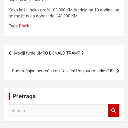
Kako kaže, neko oroči 100.000 KM štednje na 10 godina, pa
ne može ni da dobaci do 140.000 KM.
Tags:
Dodik
Navigacija
Mediji tvrde UMRO DONALD TRAMP ?
članaka
Saobraćajna nesreća kod Teslića! Poginuo mladić (18)
Pretraga
S
e
a
r