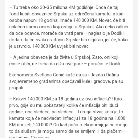
– Tu treba oko 30-35 miliona KM godišnje. Onda će taj
fond kupiti obveznice Srpske uz određenu kamatu, a kad
osoba napuni 18 godina, imaće 140.000 KM. Novac će biti
uplaćen samo onima koji ostaju u Srpskoj. Ako neko odluči
da ode odavde, moraće da vrati pare – naglasio je Dodik i
dodao da će svaki građanin Srpske biti siguran, jer će, kako
je ustvrdio, 140.000 KM uvijek biti novac.
– A jedina obaveza je da živite u Srpskoj. Zato, oni koji
misle otići, ne treba da dižu ove pare – poručio je Dodik.
Ekonomista Svetlana Cenić kaže da su i Jezda i Dafina
svojevremeno građanima obećavali kule i gradove, pa su
propali.
– Kakvih 140.000 KM za 18 godina uz ovu inflaciju?! Kao
prvo, gdje su mu pokazatelji kolika će inflacija biti idući
godine, one sledeće, pa sledeće… I druga stvar, koja je to
kamata koja će nadvladati inflaciju i za 18 godina na 1.000
KM donijeti 140.000?! On kad priča o ekonomiji, ja ne mogu
to da slušam, ja mogu samo da se smijem ili da plačem –
naglašava Cenićeva.