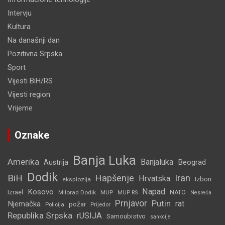
Intervju
Kultura
Na današnji dan
Pozitivna Srpska
Sport
Vijesti BiH/RS
Vijesti region
Vrijeme
Oznake
Banja Luka
Amerika
Banjaluka
Beograd
Austrija
Dodik
BiH
Hapšenje
Iran
Hrvatska
Izbori
eksplozija
Napad
Kosovo
Izrael
Milorad Dodik
MUP
NATO
MUP RS
Nesreća
Prnjavor
Putin
rat
Njemačka
požar
Policija
Prijedor
Republika Srpska
rUSIJA
Samoubistvo
sankcije