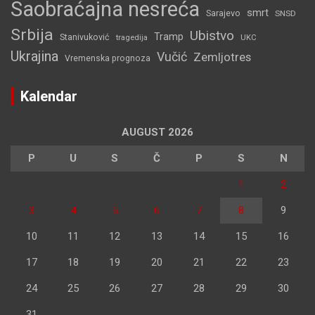
Saobraćajna nesreća
smrt
Sarajevo
SNSD
Srbija
Ubistvo
Tramp
Stanivuković
tragedija
UKC
Ukrajina
Vučić
Zemljotres
Vremenska prognoza
Kalendar
AUGUST 2026
P
U
S
Č
P
S
N
1
2
3
4
5
6
7
8
9
10
11
12
13
14
15
16
17
18
19
20
21
22
23
24
25
26
27
28
29
30
31