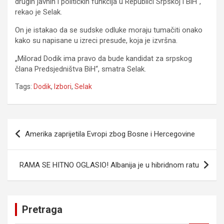
drugih javnih i političkih funkcija u Republici Srpskoj i BiH“,
rekao je Selak.
On je istakao da se sudske odluke moraju tumačiti onako
kako su napisane u izreci presude, koja je izvršna.
„Milorad Dodik ima pravo da bude kandidat za srpskog
člana Predsjedništva BiH“, smatra Selak.
Tags:
Dodik
,
Izbori
,
Selak
Navigacija
Amerika zaprijetila Evropi zbog Bosne i Hercegovine
članaka
RAMA SE HITNO OGLASIO! Albanija je u hibridnom ratu
Pretraga