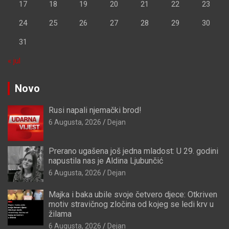
17
18
19
20
21
22
23
24
25
26
27
28
29
30
31
« jul
Novo
Rusi napali njemački brod!
6 Augusta, 2026
Dejan
Prerano ugašena još jedna mladost: U 29. godini
napustila nas je Aldina Ljubunčić
6 Augusta, 2026
Dejan
Majka i baka ubile svoje četvero djece: Otkriven
motiv stravičnog zločina od kojeg se ledi krv u
žilama
6 Augusta, 2026
Dejan