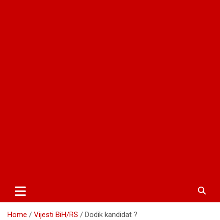
Home
Vijesti BiH/RS
Dodik kandidat ?