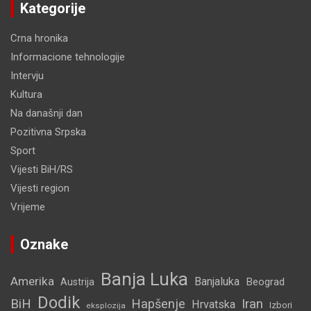
Kategorije
Crna hronika
Informacione tehnologije
Intervju
Kultura
Na današnji dan
Pozitivna Srpska
Sport
Vijesti BiH/RS
Vijesti region
Vrijeme
Oznake
Banja Luka
Amerika
Banjaluka
Beograd
Austrija
Dodik
BiH
Hapšenje
Iran
Hrvatska
Izbori
eksplozija