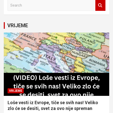
S
e
a
r
c
VRIJEME
h
VRIJEME
Loše vesti iz Evrope, tiče se svih nas! Veliko
zlo će se desiti, svet za ovo nije spreman