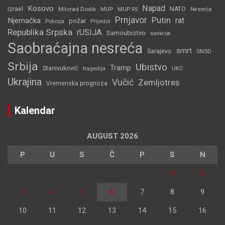
Napad
Kosovo
Izrael
Milorad Dodik
MUP
NATO
MUP RS
Nesreća
Prnjavor
Putin
rat
Njemačka
požar
Policija
Prijedor
Republika Srpska
rUSIJA
Samoubistvo
sankcije
Saobraćajna nesreća
smrt
Sarajevo
SNSD
Srbija
Ubistvo
Tramp
Stanivuković
tragedija
UKC
Ukrajina
Vučić
Zemljotres
Vremenska prognoza
Kalendar
AUGUST 2026
P
U
S
Č
P
S
N
1
2
3
4
5
6
7
8
9
10
11
12
13
14
15
16