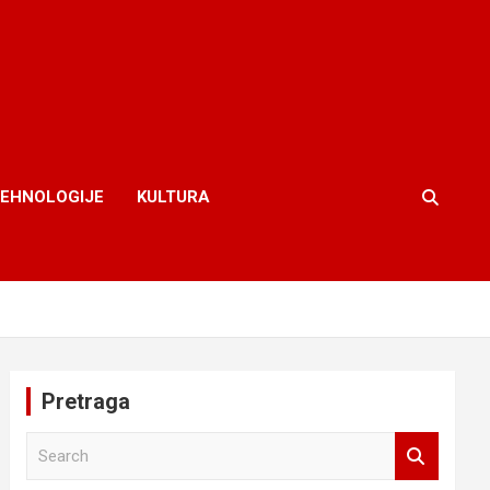
TEHNOLOGIJE
KULTURA
Pretraga
S
e
a