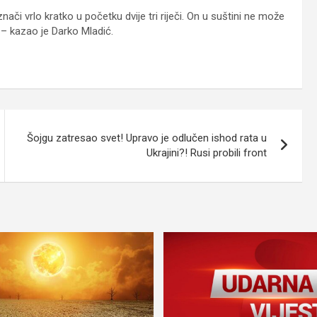
ači vrlo kratko u početku dvije tri riječi. On u suštini ne može
o – kazao je Darko Mladić.
Šojgu zatresao svet! Upravo je odlučen ishod rata u
Ukrajini?! Rusi probili front