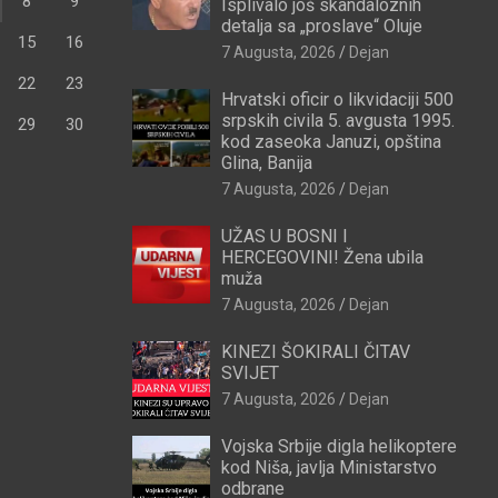
8
9
Isplivalo još skandaloznih
detalja sa „proslave“ Oluje
15
16
7 Augusta, 2026
Dejan
22
23
Hrvatski oficir o likvidaciji 500
srpskih civila 5. avgusta 1995.
29
30
kod zaseoka Januzi, opština
Glina, Banija
7 Augusta, 2026
Dejan
UŽAS U BOSNI I
HERCEGOVINI! Žena ubila
muža
7 Augusta, 2026
Dejan
KINEZI ŠOKIRALI ČITAV
SVIJET
7 Augusta, 2026
Dejan
Vojska Srbije digla helikoptere
kod Niša, javlja Ministarstvo
odbrane