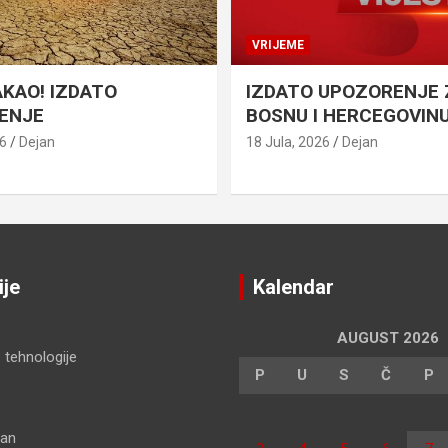
VRIJEME
AKAO! IZDATO
IZDATO UPOZORENJE 
ENJE
BOSNU I HERCEGOVIN
26
Dejan
18 Jula, 2026
Dejan
ije
Kalendar
AUGUST 2026
 tehnologije
P
U
S
Č
P
dan