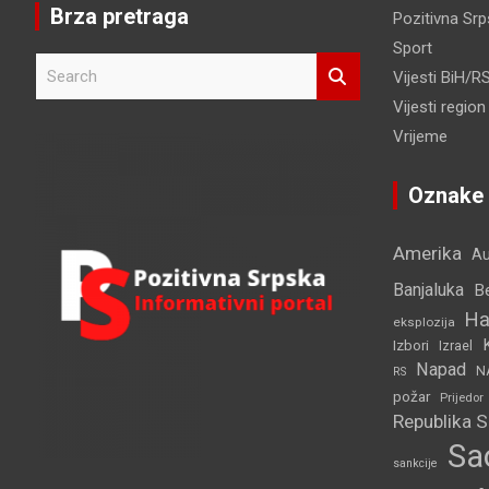
Brza pretraga
Pozitivna Sr
Sport
S
Vijesti BiH/R
e
Vijesti region
a
r
Vrijeme
c
h
Oznake
Amerika
Au
Banjaluka
B
Ha
eksplozija
Izbori
Izrael
Napad
N
RS
požar
Prijedor
Republika 
Sa
sankcije