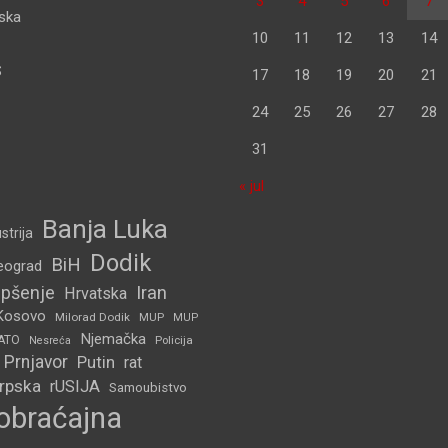
3
4
5
6
7
pska
10
11
12
13
14
S
17
18
19
20
21
24
25
26
27
28
31
« jul
Banja Luka
strija
Dodik
BiH
eograd
pšenje
Iran
Hrvatska
Kosovo
Milorad Dodik
MUP
MUP
Njemačka
ATO
Policija
Nesreća
Prnjavor
Putin
rat
Srpska
rUSIJA
Samoubistvo
obraćajna