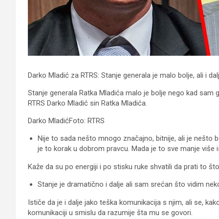
Darko Mladić za RTRS: Stanje generala je malo bolje, ali i da
Stanje generala Ratka Mladića malo je bolje nego kad sam ga p
RTRS Darko Mladić sin Ratka Mladića.
Darko MladićFoto: RTRS
Nije to sada nešto mnogo značajno, bitnije, ali je nešto 
je to korak u dobrom pravcu. Mada je to sve manje više i
Kaže da su po energiji i po stisku ruke shvatili da prati to što
Stanje je dramatično i dalje ali sam srećan što vidim ne
Ističe da je i dalje jako teška komunikacija s njim, ali se, k
komunikaciji u smislu da razumije šta mu se govori.