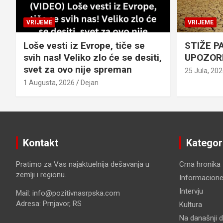
VRIJEME
VRIJEME
Loše vesti iz Evrope, tiče se
STIŽE P
svih nas! Veliko zlo će se desiti,
UPOZOR
svet za ovo nije spreman
25 Jula, 20
1 Augusta, 2026
Dejan
Kontakt
Kategor
Pratimo za Vas najaktuelnija dešavanja u
Crna hronika
zemlji i regionu.
Informacione
Intervju
Mail: info@pozitivnasrpska.com
Adresa: Prnjavor, RS
Kultura
Na današnji 