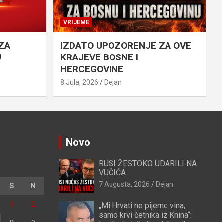
VRIJEME
ZA
IZDATO UPOZORENJE ZA OVE
U
KRAJEVE BOSNE I
HERCEGOVINE
8 Jula, 2026
Dejan
Novo
RUSI ŽESTOKO UDARILI NA
VUČIĆA
7 Augusta, 2026
Dejan
S
N
1
2
„Mi Hrvati ne pijemo vina,
samo krvi četnika iz Knina“: