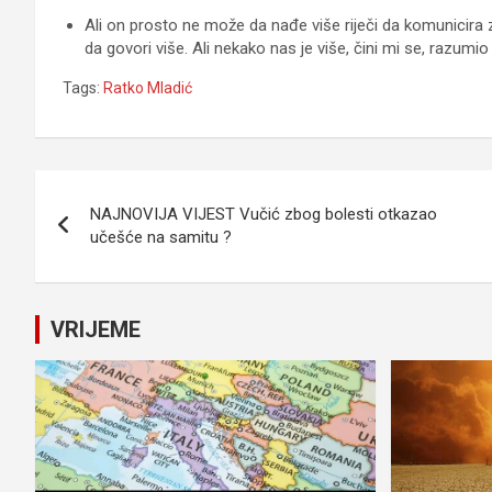
Ali on prosto ne može da nađe više riječi da komunicira zn
da govori više. Ali nekako nas je više, čini mi se, razumi
Tags:
Ratko Mladić
Navigacija
NAJNOVIJA VIJEST Vučić zbog bolesti otkazao
članaka
učešće na samitu ?
VRIJEME