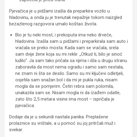
Pjevačica je u pidžami izašla da preparkira vozilo u
hladovinu, a onda ju je trenutak nepažnje tokom naizgled
bezazlenog razgovora umalo koštao života.
Bio je tu neki most, i prekoputa ima neko drveće,
hladovina. Izašla sam u pidžami i preparkirala sam auto i
vraćala se preko mosta. Kada sam se vraćala, srela
sam dvije žene koja su mi rekle: „Otkud ti, bilo je sinoć
ludilo“. Ja sam tako pričala sa njima i išla u drugu stranu.
zaboravila da most nema ogradu i samo sam nestala,
ne znam ni šta se desilo. Samo su mi ključevi odletjeli,
osjetila sam snažan bol i da mi je pukla ruka, nisam
mogla da se pomjerim. Četiri rebra sam polomila,
unakazila sam se. Nisam mogla ni da izađem odatle,
zato što 2,5 metara visine ima most – ispričala je
pjevačica.
Dodaje da je u sekundi nastala panika. Preplašene
prolaznice su vrištale, a u pomoć su joj pritrčali muž i
svekar.