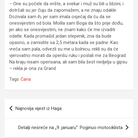
– One su počele da vrište, a svekar i muž su bili u blizini, i
dotrčali su jer čuju da zapomažem, a ne znaju odakle.
Dozivala sam ih, jer sam imala osjećaj da ću da se
onesvijestim od bola. Molila sam Boga da što prije dođu,
jer ako se onesvijestim, ne znam kako će me izvaditi
odatle. Kada promašiš jedan stepenik, zna da bude
opasno, a zamislite sa 2,5 metara kada se padne. Kao
vreća sam pala, odvezli su me u bolnicu, rekli su da će
vjerovatno morati da operišu ruku i poslali me za Beograd.
Na kraju nisam operisana, ali sam bila šest nedjelja u gipsu
– rekla je ona za Grand.
Tags:
Ćana
Navigacija
Najnovija vijest iz Haga
članaka
Detalji nesreće na „9. januaru“: Poginuo motociklista