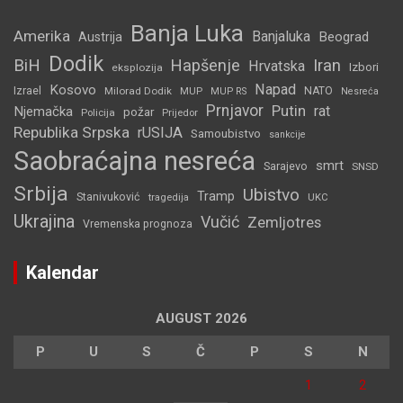
Banja Luka
Amerika
Banjaluka
Beograd
Austrija
Dodik
BiH
Hapšenje
Iran
Hrvatska
Izbori
eksplozija
Napad
Kosovo
Izrael
Milorad Dodik
MUP
NATO
MUP RS
Nesreća
Prnjavor
Putin
rat
Njemačka
požar
Policija
Prijedor
Republika Srpska
rUSIJA
Samoubistvo
sankcije
Saobraćajna nesreća
smrt
Sarajevo
SNSD
Srbija
Ubistvo
Tramp
Stanivuković
tragedija
UKC
Ukrajina
Vučić
Zemljotres
Vremenska prognoza
Kalendar
AUGUST 2026
P
U
S
Č
P
S
N
1
2