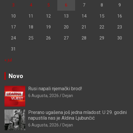
3
4
5
6
7
8
9
10
11
12
13
14
15
16
17
18
19
20
21
22
23
24
25
26
27
28
29
30
31
« jul
Novo
Rusi napali njemački brod!
6 Augusta, 2026
Dejan
Prerano ugašena još jedna mladost: U 29. godini
napustila nas je Aldina Ljubunčić
6 Augusta, 2026
Dejan