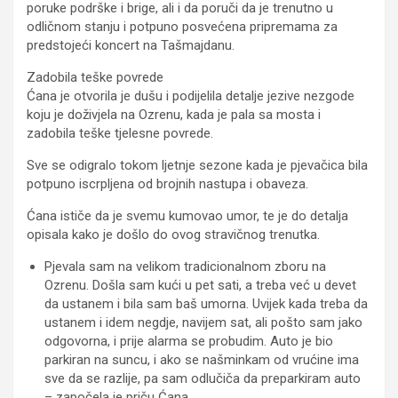
poruke podrške i brige, ali i da poruči da je trenutno u
odličnom stanju i potpuno posvećena pripremama za
predstojeći koncert na Tašmajdanu.
Zadobila teške povrede
Ćana je otvorila je dušu i podijelila detalje jezive nezgode
koju je doživjela na Ozrenu, kada je pala sa mosta i
zadobila teške tjelesne povrede.
Sve se odigralo tokom ljetnje sezone kada je pjevačica bila
potpuno iscrpljena od brojnih nastupa i obaveza.
Ćana ističe da je svemu kumovao umor, te je do detalja
opisala kako je došlo do ovog stravičnog trenutka.
Pjevala sam na velikom tradicionalnom zboru na
Ozrenu. Došla sam kući u pet sati, a treba već u devet
da ustanem i bila sam baš umorna. Uvijek kada treba da
ustanem i idem negdje, navijem sat, ali pošto sam jako
odgovorna, i prije alarma se probudim. Auto je bio
parkiran na suncu, i ako se našminkam od vrućine ima
sve da se razlije, pa sam odlučiča da preparkiram auto
– započela je priču Ćana.