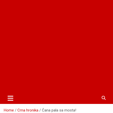
Home
Crna hronika
Ćana pala sa mosta!