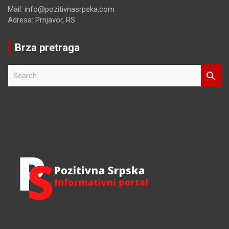
Mail: info@pozitivnasrpska.com
Adresa: Prnjavor, RS
Brza pretraga
S
e
a
r
c
h