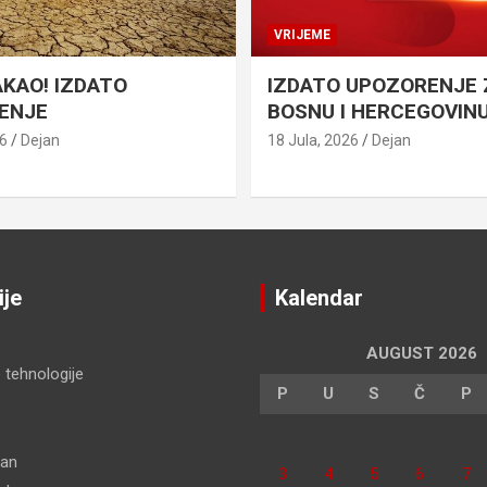
VRIJEME
AKAO! IZDATO
IZDATO UPOZORENJE 
ENJE
BOSNU I HERCEGOVIN
26
Dejan
18 Jula, 2026
Dejan
ije
Kalendar
AUGUST 2026
 tehnologije
P
U
S
Č
P
dan
3
4
5
6
7