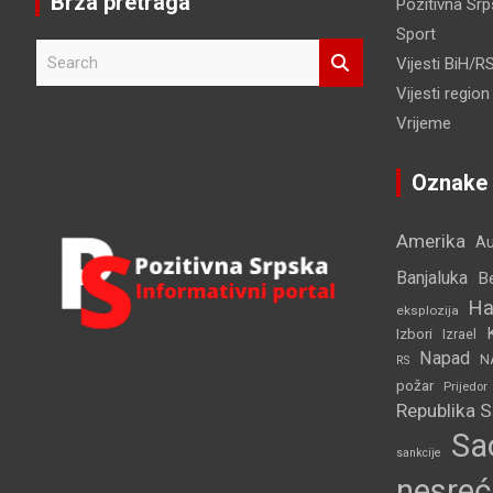
Brza pretraga
Pozitivna Sr
Sport
S
Vijesti BiH/R
e
Vijesti region
a
r
Vrijeme
c
h
Oznake
Amerika
Au
Banjaluka
B
Ha
eksplozija
Izbori
Izrael
Napad
N
RS
požar
Prijedor
Republika 
Sa
sankcije
nesreć