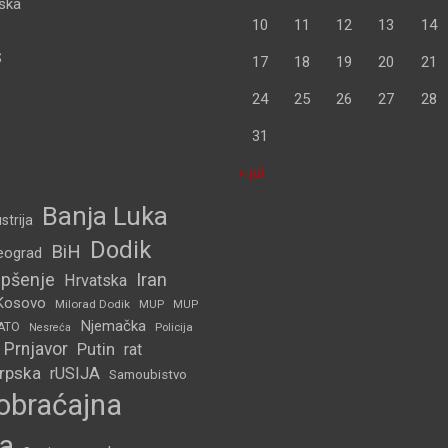
pska
10
11
12
13
14
S
17
18
19
20
21
24
25
26
27
28
31
« jul
Banja Luka
strija
Dodik
BiH
eograd
pšenje
Iran
Hrvatska
Kosovo
Milorad Dodik
MUP
MUP
Njemačka
ATO
Policija
Nesreća
Prnjavor
Putin
rat
Srpska
rUSIJA
Samoubistvo
obraćajna
a