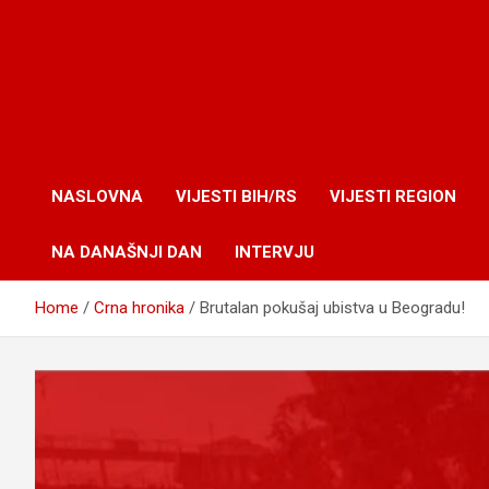
NASLOVNA
VIJESTI BIH/RS
VIJESTI REGION
NA DANAŠNJI DAN
INTERVJU
Home
Crna hronika
Brutalan pokušaj ubistva u Beogradu!