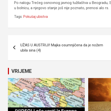
Po nalogu Trećeg osnovnog javnog tužilaštva u Beogradu, Sl
u bolnicu, a njegovo stanje još nije poznato, prenosi alo rs.
Tags:
Pokušaj ubistva
Navigacija
UŽAS U AUSTRIJI! Majka osumnjičena da je nožem
članaka
ubila sina (4)
VRIJEME