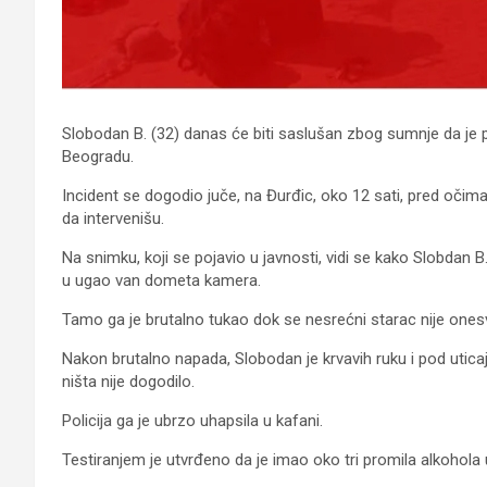
Slobodan B. (32) danas će biti saslušan zbog sumnje da je 
Beogradu.
Incident se dogodio juče, na Đurđic, oko 12 sati, pred očima p
da intervenišu.
Na snimku, koji se pojavio u javnosti, vidi se kako Slobdan B
u ugao van dometa kamera.
Tamo ga je brutalno tukao dok se nesrećni starac nije onesvi
Nakon brutalno napada, Slobodan je krvavih ruku i pod uticaj
ništa nije dogodilo.
Policija ga je ubrzo uhapsila u kafani.
Testiranjem je utvrđeno da je imao oko tri promila alkohola u