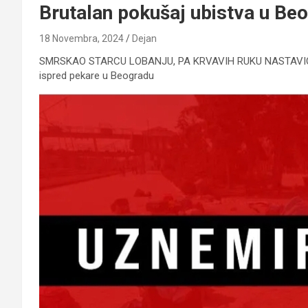
Brutalan pokušaj ubistva u Be
18 Novembra, 2024
Dejan
SMRSKAO STARCU LOBANJU, PA KRVAVIH RUKU NASTAVIO DA 
ispred pekare u Beogradu