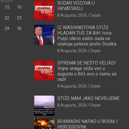
SUDAR VOZOVA U
15
16
HRVATSKOJ
8 Augusta, 2026
Dejan
22
23
IZ WASHINGTONA STIŽE
29
30
HLADAN TUŠ ZA BiH: Ivica
Puljić otkrio zašto sada ne
očekuje poteze protiv Dodika
8 Augusta, 2026
Dejan
SPREMA SE NEŠTO VELIKO!
Vojne snage stižu već u
augustu u BiH, evo o čemu se
radi!
8 Augusta, 2026
Dejan
STIŽE NAM JAKO NEVRIJEME
8 Augusta, 2026
Dejan
BOMBAŠKI NAPAD U BOSNI I
HERCEGOVINI