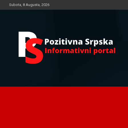
Skip
Subota, 8 Augusta, 2026
to
content
Informativni portal
Pozitivna Srpska