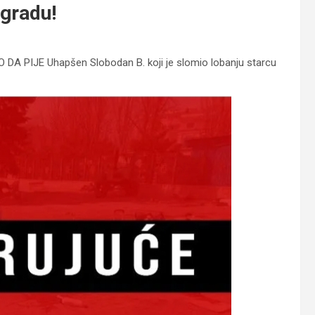
ogradu!
PIJE Uhapšen Slobodan B. koji je slomio lobanju starcu