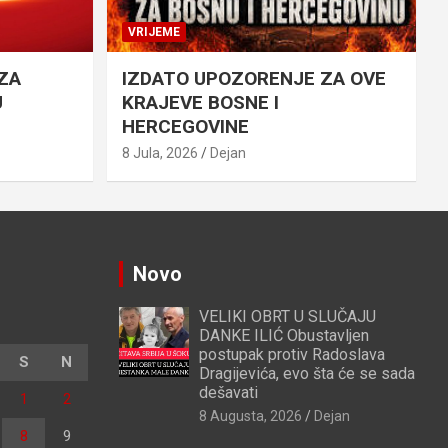
VRIJEME
ZA
IZDATO UPOZORENJE ZA OVE
U
KRAJEVE BOSNE I
HERCEGOVINE
8 Jula, 2026
Dejan
Novo
VELIKI OBRT U SLUČAJU
DANKE ILIĆ Obustavljen
postupak protiv Radoslava
S
N
Dragijevića, evo šta će se sada
dešavati
1
2
8 Augusta, 2026
Dejan
8
9