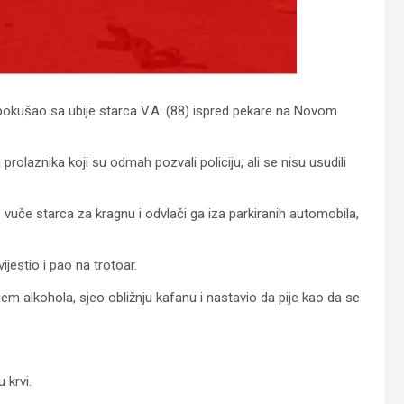
pokušao sa ubije starca V.A. (88) ispred pekare na Novom
rolaznika koji su odmah pozvali policiju, ali se nisu usudili
. vuče starca za kragnu i odvlači ga iza parkiranih automobila,
jestio i pao na trotoar.
em alkohola, sjeo obližnju kafanu i nastavio da pije kao da se
 krvi.