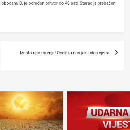
obodanu B. je određen pritvor do 48 sati. Starac je prebačen
Izdato upozorenje! Očekuju nas jaki udari vjetra