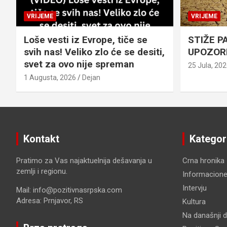
VRIJEME
VRIJEME
Loše vesti iz Evrope, tiče se
STIŽE P
svih nas! Veliko zlo će se desiti,
UPOZOR
svet za ovo nije spreman
25 Jula, 20
1 Augusta, 2026
Dejan
Kontakt
Kategor
Pratimo za Vas najaktuelnija dešavanja u
Crna hronika
zemlji i regionu.
Informacione
Intervju
Mail: info@pozitivnasrpska.com
Adresa: Prnjavor, RS
Kultura
Na današnji 