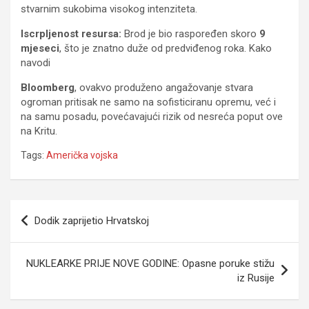
stvarnim sukobima visokog intenziteta.
Iscrpljenost resursa:
Brod je bio raspoređen skoro
9
mjeseci
, što je znatno duže od predviđenog roka. Kako
navodi
Bloomberg
, ovakvo produženo angažovanje stvara
ogroman pritisak ne samo na sofisticiranu opremu, već i
na samu posadu, povećavajući rizik od nesreća poput ove
na Kritu.
Tags:
Američka vojska
Navigacija
Dodik zaprijetio Hrvatskoj
članaka
NUKLEARKE PRIJE NOVE GODINE: Opasne poruke stižu
iz Rusije