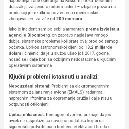
napuštanja zone operacija na Bliskom istoku. Međutim,
dolazak je zasjenio ozbiljan incident – izbijanje požara na
brodu koji je rezultirao povredama i medicinskim
zbrinjavanjem za više od
200 mornara
.
Iako je incident sam po sebi alarmantan,
prema izvještaju
agencije Bloomberg
, on zapravo naglašava mnogo
dublje, sistemske probleme koji prate ovaj brod od samog
početka. Uprkos astronomskoj cijeni od
13,2 milijarde
dolara
i činjenici da je u službu ušao još 2017. godine,
nosač se i dalje bori sa ozbiljnim nedostacima u ključnim
operativnim sistemima.
Ključni problemi istaknuti u analizi:
Nepouzdani sistemi:
Problemi sa elektromagnetnim
sistemom za lansiranje aviona (EMALS), radarima i
naprednim liftovima za dopremanje oružja i dalje nisu u
potpunosti otklonjeni.
Upitna efikasnost:
Pentagon otvoreno priznaje da još
uvijek ne raspolaže sa dovoljno podataka koji bi sa
sigurnošću potvrdili punu borbenu efektivnost broda u