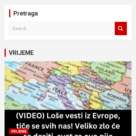
Pretraga
S
e
a
r
c
VRIJEME
h
VRIJEME