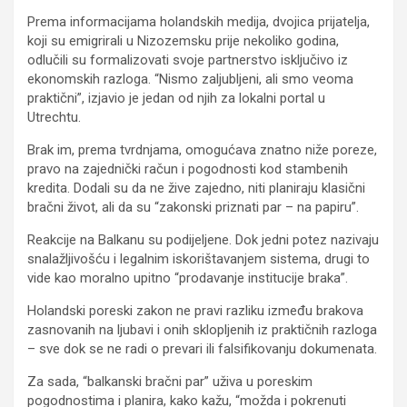
Prema informacijama holandskih medija, dvojica prijatelja,
koji su emigrirali u Nizozemsku prije nekoliko godina,
odlučili su formalizovati svoje partnerstvo isključivo iz
ekonomskih razloga. “Nismo zaljubljeni, ali smo veoma
praktični”, izjavio je jedan od njih za lokalni portal u
Utrechtu.
Brak im, prema tvrdnjama, omogućava znatno niže poreze,
pravo na zajednički račun i pogodnosti kod stambenih
kredita. Dodali su da ne žive zajedno, niti planiraju klasični
bračni život, ali da su “zakonski priznati par – na papiru”.
Reakcije na Balkanu su podijeljene. Dok jedni potez nazivaju
snalažljivošću i legalnim iskorištavanjem sistema, drugi to
vide kao moralno upitno “prodavanje institucije braka”.
Holandski poreski zakon ne pravi razliku između brakova
zasnovanih na ljubavi i onih sklopljenih iz praktičnih razloga
– sve dok se ne radi o prevari ili falsifikovanju dokumenata.
Za sada, “balkanski bračni par” uživa u poreskim
pogodnostima i planira, kako kažu, “možda i pokrenuti