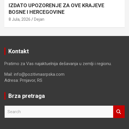
IZDATO UPOZORENJE ZA OVE KRAJEVE
BOSNE I HERCEGOVINE
8 Jula, 2026
Dejan
Kontakt
Pratimo za Vas najaktuelnija dešavanja u zemlji i regionu.
Mail: info@pozitivnasrpska.com
Adresa: Prnjavor, RS
Brza pretraga
S
e
a
r