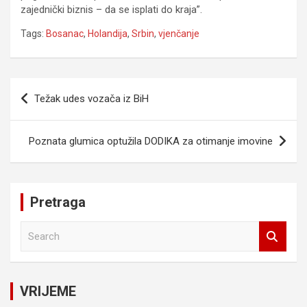
zajednički biznis – da se isplati do kraja”.
Tags:
Bosanac
,
Holandija
,
Srbin
,
vjenčanje
Navigacija
Težak udes vozača iz BiH
članaka
Poznata glumica optužila DODIKA za otimanje imovine
Pretraga
S
e
a
r
c
VRIJEME
h