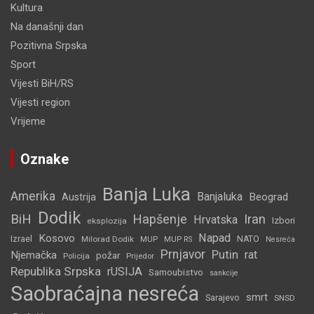
Kultura
Na današnji dan
Pozitivna Srpska
Sport
Vijesti BiH/RS
Vijesti region
Vrijeme
Oznake
Banja Luka
Amerika
Banjaluka
Beograd
Austrija
Dodik
BiH
Hapšenje
Iran
Hrvatska
Izbori
eksplozija
Napad
Kosovo
Izrael
Milorad Dodik
MUP
NATO
MUP RS
Nesreća
Prnjavor
Putin
rat
Njemačka
požar
Policija
Prijedor
Republika Srpska
rUSIJA
Samoubistvo
sankcije
Saobraćajna nesreća
smrt
Sarajevo
SNSD