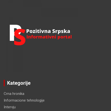
c
h
Kategorije
Crna hronika
Informacione tehnologije
Intervju