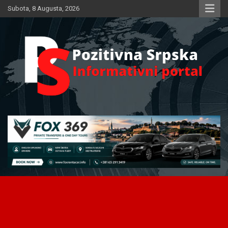
Skip
Subota, 8 Augusta, 2026
to
content
Informativni portal
Pozitivna Srpska