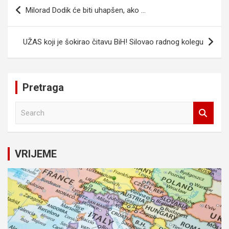
Navigacija
Milorad Dodik će biti uhapšen, ako …
članaka
UŽAS koji je šokirao čitavu BiH! Silovao radnog kolegu
Pretraga
S
e
a
r
c
VRIJEME
h