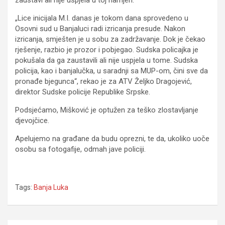
zaustavi ali nije uspjela u toj namjeri.
„Lice inicijala M.I. danas je tokom dana sprovedeno u
Osovni sud u Banjaluci radi izricanja presude. Nakon
izricanja, smješten je u sobu za zadržavanje. Dok je čekao
rješenje, razbio je prozor i pobjegao. Sudska policajka je
pokušala da ga zaustavili ali nije uspjela u tome. Sudska
policija, kao i banjalučka, u saradnji sa MUP-om, čini sve da
pronađe bjegunca“, rekao je za ATV Željko Dragojević,
direktor Sudske policije Republike Srpske.
Podsjećamo, Mišković je optužen za teško zlostavljanje
djevojčice.
Apelujemo na građane da budu oprezni, te da, ukoliko uoče
osobu sa fotogafije, odmah jave policiji.
Tags:
Banja Luka