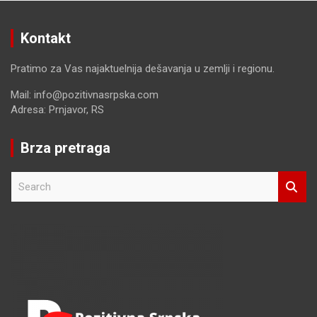
Kontakt
Pratimo za Vas najaktuelnija dešavanja u zemlji i regionu.
Mail: info@pozitivnasrpska.com
Adresa: Prnjavor, RS
Brza pretraga
S
e
a
r
c
h