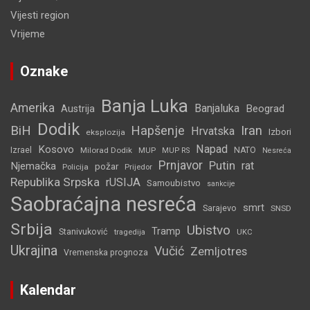
Vijesti region
Vrijeme
Oznake
Banja Luka
Amerika
Banjaluka
Beograd
Austrija
Dodik
BiH
Hapšenje
Iran
Hrvatska
Izbori
eksplozija
Napad
Kosovo
Izrael
Milorad Dodik
MUP
NATO
MUP RS
Nesreća
Prnjavor
Putin
rat
Njemačka
požar
Policija
Prijedor
Republika Srpska
rUSIJA
Samoubistvo
sankcije
Saobraćajna nesreća
smrt
Sarajevo
SNSD
Srbija
Ubistvo
Tramp
Stanivuković
tragedija
UKC
Ukrajina
Vučić
Zemljotres
Vremenska prognoza
Kalendar