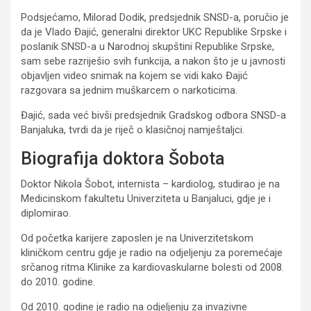
Podsjećamo, Milorad Dodik, predsjednik SNSD-a, poručio je
da je Vlado Đajić, generalni direktor UKC Republike Srpske i
poslanik SNSD-a u Narodnoj skupštini Republike Srpske,
sam sebe razriješio svih funkcija, a nakon što je u javnosti
objavljen video snimak na kojem se vidi kako Đajić
razgovara sa jednim muškarcem o narkoticima.
Đajić, sada već bivši predsjednik Gradskog odbora SNSD-a
Banjaluka, tvrdi da je riječ o klasičnoj namještaljci.
Biografija doktora Šobota
Doktor Nikola Šobot, internista – kardiolog, studirao je na
Medicinskom fakultetu Univerziteta u Banjaluci, gdje je i
diplomirao.
Od početka karijere zaposlen je na Univerzitetskom
kliničkom centru gdje je radio na odjeljenju za poremećaje
srčanog ritma Klinike za kardiovaskularne bolesti od 2008.
do 2010. godine.
Od 2010. godine je radio na odjeljenju za invazivne