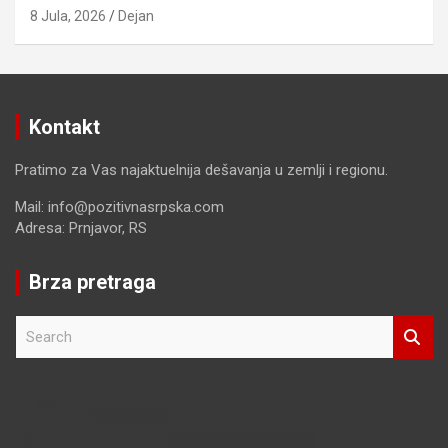
8 Jula, 2026
Dejan
Kontakt
Pratimo za Vas najaktuelnija dešavanja u zemlji i regionu.
Mail: info@pozitivnasrpska.com
Adresa: Prnjavor, RS
Brza pretraga
S
e
a
r
c
h