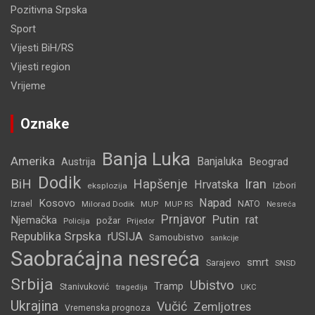
Pozitivna Srpska
Sport
Vijesti BiH/RS
Vijesti region
Vrijeme
Oznake
Banja Luka
Amerika
Banjaluka
Beograd
Austrija
Dodik
BiH
Hapšenje
Iran
Hrvatska
Izbori
eksplozija
Napad
Kosovo
Izrael
Milorad Dodik
MUP
NATO
MUP RS
Nesreća
Prnjavor
Putin
rat
Njemačka
požar
Policija
Prijedor
Republika Srpska
rUSIJA
Samoubistvo
sankcije
Saobraćajna nesreća
smrt
Sarajevo
SNSD
Srbija
Ubistvo
Tramp
Stanivuković
tragedija
UKC
Ukrajina
Vučić
Zemljotres
Vremenska prognoza