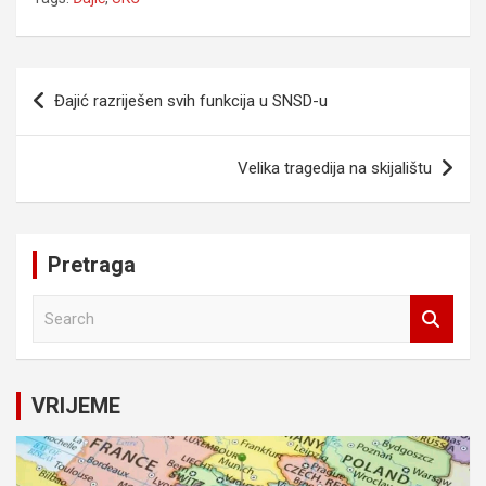
Navigacija
Đajić razriješen svih funkcija u SNSD-u
članaka
Velika tragedija na skijalištu
Pretraga
S
e
a
r
c
VRIJEME
h