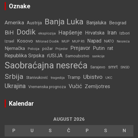
Oznake
Banja Luka
Amerika
Banjaluka
Beograd
Austrija
Dodik
BiH
Hapšenje
Iran
Hrvatska
Izbori
eksplozija
Napad
Kosovo
Izrael
Milorad Dodik
MUP
NATO
MUP RS
Nesreća
Prnjavor
Putin
rat
Njemačka
požar
Policija
Prijedor
Republika Srpska
rUSIJA
Samoubistvo
sankcije
Saobraćajna nesreća
smrt
Sarajevo
SNSD
Srbija
Ubistvo
Tramp
Stanivuković
tragedija
UKC
Ukrajina
Vučić
Zemljotres
Vremenska prognoza
Kalendar
AUGUST 2026
P
U
S
Č
P
S
N