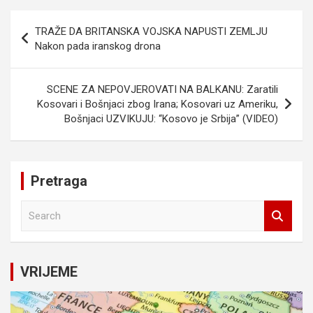
Navigacija
TRAŽE DA BRITANSKA VOJSKA NAPUSTI ZEMLJU
članaka
Nakon pada iranskog drona
SCENE ZA NEPOVJEROVATI NA BALKANU: Zaratili
Kosovari i Bošnjaci zbog Irana; Kosovari uz Ameriku,
Bošnjaci UZVIKUJU: “Kosovo je Srbija” (VIDEO)
Pretraga
S
e
a
r
c
VRIJEME
h