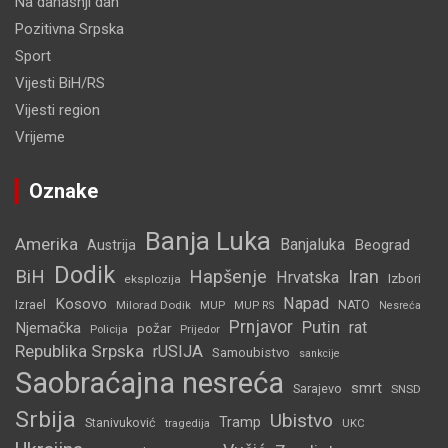
Na današnji dan
Pozitivna Srpska
Sport
Vijesti BiH/RS
Vijesti region
Vrijeme
Oznake
Banja Luka
Amerika
Banjaluka
Beograd
Austrija
Dodik
BiH
Hapšenje
Iran
Hrvatska
Izbori
eksplozija
Napad
Kosovo
Izrael
Milorad Dodik
MUP
NATO
MUP RS
Nesreća
Prnjavor
Putin
rat
Njemačka
požar
Policija
Prijedor
Republika Srpska
rUSIJA
Samoubistvo
sankcije
Saobraćajna nesreća
smrt
Sarajevo
SNSD
Srbija
Ubistvo
Tramp
Stanivuković
tragedija
UKC