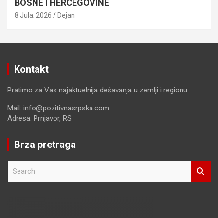
BOSNE I HERCEGOVINE
8 Jula, 2026
Dejan
Kontakt
Pratimo za Vas najaktuelnija dešavanja u zemlji i regionu.
Mail: info@pozitivnasrpska.com
Adresa: Prnjavor, RS
Brza pretraga
S
e
a
r
c
h