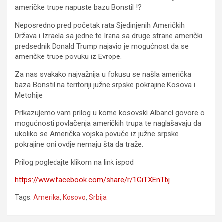
američke trupe napuste bazu Bonstil !?
Neposredno pred početak rata Sjedinjenih Američkih
Država i Izraela sa jedne te Irana sa druge strane američki
predsednik Donald Trump najavio je mogućnost da se
američke trupe povuku iz Evrope.
Za nas svakako najvažnija u fokusu se našla američka
baza Bonstil na teritoriji južne srpske pokrajine Kosova i
Metohije
Prikazujemo vam prilog u kome kosovski Albanci govore o
mogućnosti povlačenja američkih trupa te naglašavaju da
ukoliko se Američka vojska povuče iz južne srpske
pokrajine oni ovdje nemaju šta da traže.
Prilog pogledajte klikom na link ispod
https://www.facebook.com/share/r/1GiTXEnTbj
Tags:
Amerika
,
Kosovo
,
Srbija