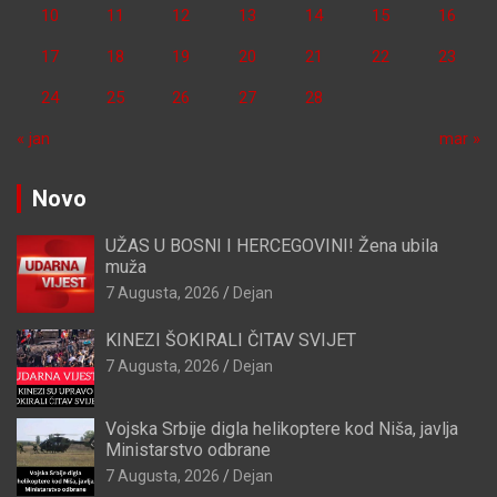
10
11
12
13
14
15
16
17
18
19
20
21
22
23
24
25
26
27
28
« jan
mar »
Novo
UŽAS U BOSNI I HERCEGOVINI! Žena ubila
muža
7 Augusta, 2026
Dejan
KINEZI ŠOKIRALI ČITAV SVIJET
7 Augusta, 2026
Dejan
Vojska Srbije digla helikoptere kod Niša, javlja
Ministarstvo odbrane
7 Augusta, 2026
Dejan