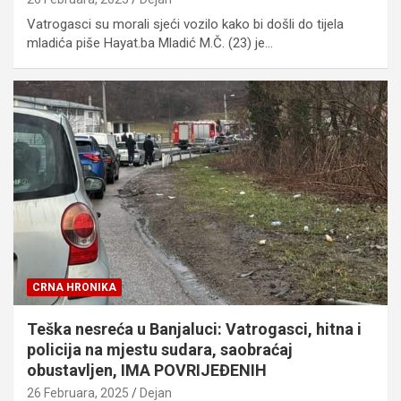
Vatrogasci su morali sjeći vozilo kako bi došli do tijela
mladića piše Hayat.ba Mladić M.Č. (23) je…
CRNA HRONIKA
Teška nesreća u Banjaluci: Vatrogasci, hitna i
policija na mjestu sudara, saobraćaj
obustavljen, IMA POVRIJEĐENIH
26 Februara, 2025
Dejan