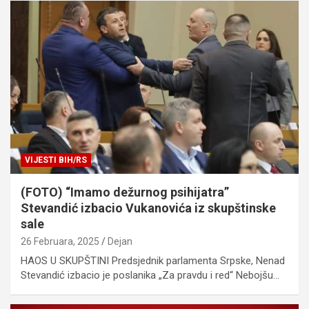
VIJESTI BIH/RS
(FOTO) “Imamo dežurnog psihijatra”
Stevandić izbacio Vukanovića iz skupštinske
sale
26 Februara, 2025
Dejan
HAOS U SKUPŠTINI Predsjednik parlamenta Srpske, Nenad
Stevandić izbacio je poslanika „Za pravdu i red“ Nebojšu…