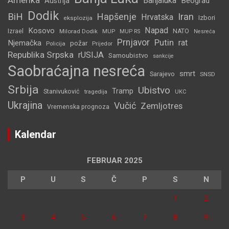
Amerika
Banjaluka
Beograd
Austrija
Dodik
BiH
Hapšenje
Iran
Hrvatska
Izbori
eksplozija
Napad
Kosovo
Izrael
Milorad Dodik
MUP
NATO
MUP RS
Nesreća
Prnjavor
Putin
rat
Njemačka
požar
Policija
Prijedor
Republika Srpska
rUSIJA
Samoubistvo
sankcije
Saobraćajna nesreća
smrt
Sarajevo
SNSD
Srbija
Ubistvo
Tramp
Stanivuković
tragedija
UKC
Ukrajina
Vučić
Zemljotres
Vremenska prognoza
Kalendar
FEBRUAR 2025
P
U
S
Č
P
S
N
1
2
3
4
5
6
7
8
9