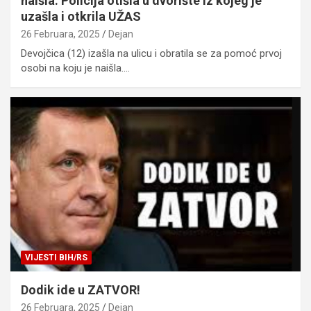
naišla: Policija otišla u dvorište iz kojeg je
uzašla i otkrila UŽAS
26 Februara, 2025
Dejan
Devojčica (12) izašla na ulicu i obratila se za pomoć prvoj
osobi na koju je naišla.…
VIJESTI BIH/RS
Dodik ide u ZATVOR!
26 Februara, 2025
Dejan