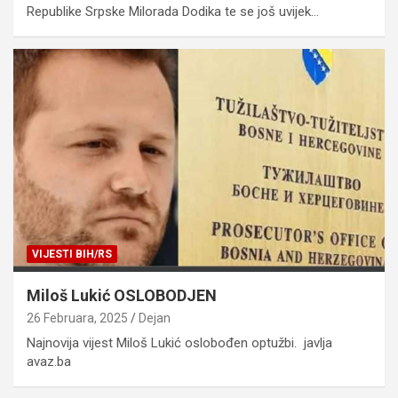
Republike Srpske Milorada Dodika te se još uvijek…
VIJESTI BIH/RS
Miloš Lukić OSLOBODJEN
26 Februara, 2025
Dejan
Najnovija vijest Miloš Lukić oslobođen optužbi. javlja
avaz.ba