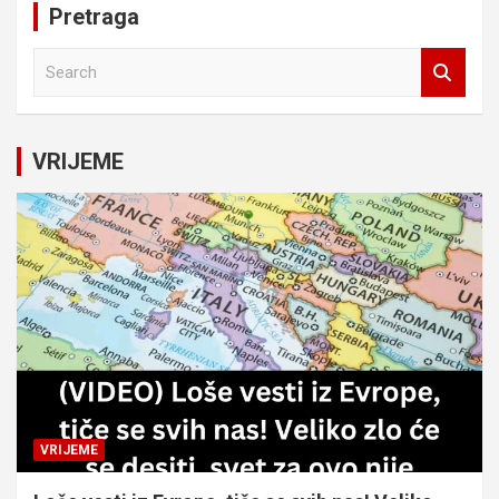
Pretraga
S
e
a
r
c
VRIJEME
h
VRIJEME