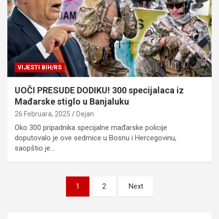
VIJESTI BIH/RS
UOČI PRESUDE DODIKU! 300 specijalaca iz
Mađarske stiglo u Banjaluku
26 Februara, 2025
Dejan
Oko 300 pripadnika specijalne mađarske policije
doputovalo je ove sedmice u Bosnu i Hercegovinu,
saopštio je…
Posts
1
2
Next
pagination