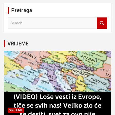
Pretraga
S
e
a
r
c
VRIJEME
h
VRIJEME