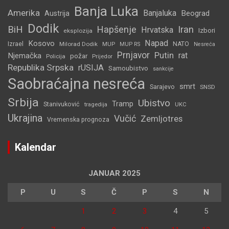
Banja Luka
Amerika
Banjaluka
Beograd
Austrija
Dodik
BiH
Hapšenje
Iran
Hrvatska
Izbori
eksplozija
Napad
Kosovo
Izrael
Milorad Dodik
MUP
NATO
MUP RS
Nesreća
Prnjavor
Putin
rat
Njemačka
požar
Policija
Prijedor
Republika Srpska
rUSIJA
Samoubistvo
sankcije
Saobraćajna nesreća
smrt
Sarajevo
SNSD
Srbija
Ubistvo
Tramp
Stanivuković
tragedija
UKC
Ukrajina
Vučić
Zemljotres
Vremenska prognoza
Kalendar
JANUAR 2025
P
U
S
Č
P
S
N
1
2
3
4
5