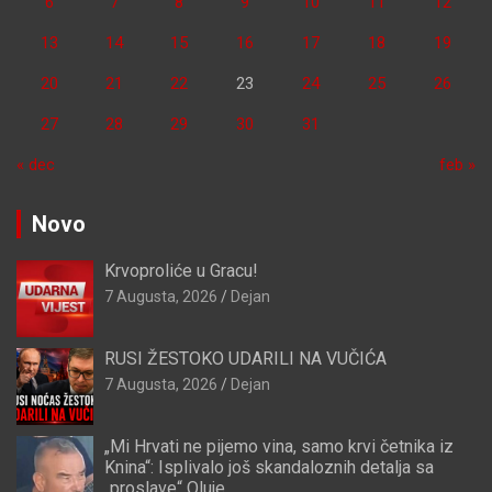
6
7
8
9
10
11
12
13
14
15
16
17
18
19
20
21
22
23
24
25
26
27
28
29
30
31
« dec
feb »
Novo
Krvoproliće u Gracu!
7 Augusta, 2026
Dejan
RUSI ŽESTOKO UDARILI NA VUČIĆA
7 Augusta, 2026
Dejan
„Mi Hrvati ne pijemo vina, samo krvi četnika iz
Knina“: Isplivalo još skandaloznih detalja sa
„proslave“ Oluje