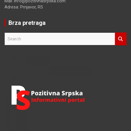
Mail: info@pozitivnasrpska.com
Adresa: Prnjavor, RS
Brza pretraga
S
e
a
r
c
h