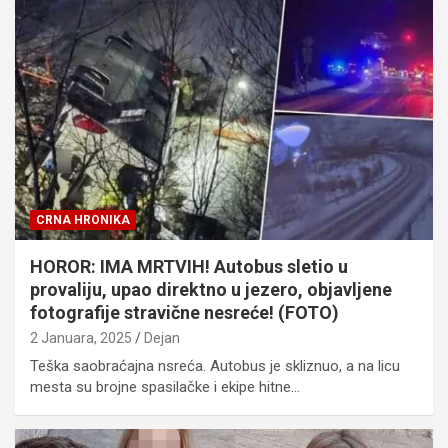
CRNA HRONIKA
HOROR: IMA MRTVIH! Autobus sletio u
provaliju, upao direktno u jezero, objavljene
fotografije stravične nesreće! (FOTO)
2 Januara, 2025
Dejan
Teška saobraćajna nsreća. Autobus je skliznuo, a na licu
mesta su brojne spasilačke i ekipe hitne…