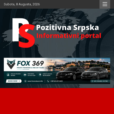
Skip
Subota, 8 Augusta, 2026
to
content
Informativni portal
Pozitivna Srpska