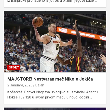
iz Banjaluke pronađeno je jutros u blizini njegove kuće,…
SPORT
MAJSTORE! Nestvaran meč Nikole Jokića
2 Januara, 2025
Dejan
Košarkaši Denver Nagetsa ubjedljivo su savladali Atlantu
Hokse 139:120 u svom prvom meču u novoj godini,…