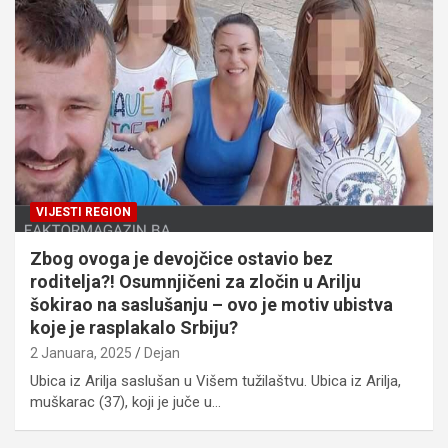
VIJESTI REGION
Zbog ovoga je devojčice ostavio bez
roditelja?! Osumnjičeni za zločin u Arilju
šokirao na saslušanju – ovo je motiv ubistva
koje je rasplakalo Srbiju?
2 Januara, 2025
Dejan
Ubica iz Arilja saslušan u Višem tužilaštvu. Ubica iz Arilja,
muškarac (37), koji je juče u…