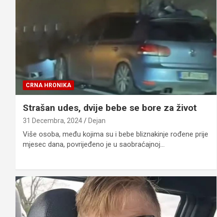
CRNA HRONIKA
Strašan udes, dvije bebe se bore za život
31 Decembra, 2024
Dejan
Više osoba, među kojima su i bebe bliznakinje rođene prije
mjesec dana, povrijeđeno je u saobraćajnoj…