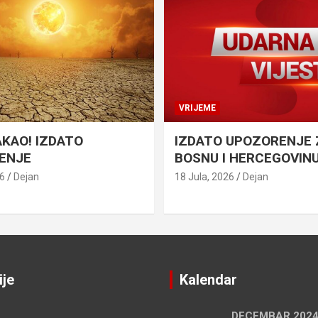
VRIJEME
AKAO! IZDATO
IZDATO UPOZORENJE 
ENJE
BOSNU I HERCEGOVIN
26
Dejan
18 Jula, 2026
Dejan
ije
Kalendar
DECEMBAR 202