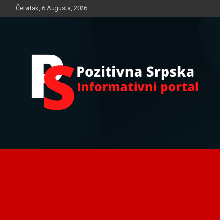
Skip
Četvrtak, 6 Augusta, 2026
to
content
Informativni portal
Pozitivna Srpska