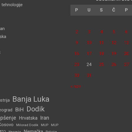
 tehnologije
P
U
S
Č
P
dan
2
3
4
5
6
pska
9
10
11
12
13
S
16
17
18
19
20
23
24
25
26
27
30
31
« nov
Banja Luka
strija
Dodik
BiH
eograd
pšenje
Iran
Hrvatska
Kosovo
Milorad Dodik
MUP
MUP
Njemačka
ATO
Policija
Nesreća