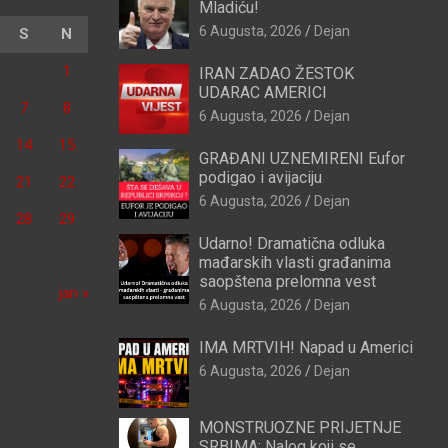
Mladiću!
6 Augusta, 2026
Dejan
S
N
1
IRAN ZADAO ŽESTOK
UDARAC AMERICI
7
8
6 Augusta, 2026
Dejan
14
15
GRAĐANI UZNEMIRENI Eufor
podigao i avijaciju
21
22
6 Augusta, 2026
Dejan
28
29
Udarno! Dramatična odluka
mađarskih vlasti građanima
saopštena prelomna vest
jan »
6 Augusta, 2026
Dejan
IMA MRTVIH! Napad u Americi
6 Augusta, 2026
Dejan
MONSTRUOZNE PRIJETNJE
SRBIMA: Nalog koji se