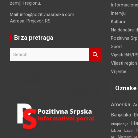
zemlji i regionu.
Informacione
Intervju
Mail: info@pozitivnasrpska.com
Adresa: Prnjavor, RS
Kultura
Na današnji 
Brza pretraga
Pozitivna Sr
Sport
S
Vijesti BiH/R
e
Vijesti region
a
r
Vrijeme
c
h
Oznake
Amerika
Au
Banjaluka
B
Ha
eksplozija
Izbori
Izrael
Napad
N
RS