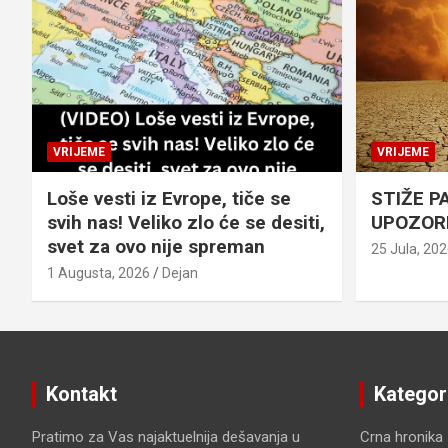
VRIJEME
VRIJEME
Loše vesti iz Evrope, tiče se
STIŽE P
svih nas! Veliko zlo će se desiti,
UPOZOR
svet za ovo nije spreman
25 Jula, 20
1 Augusta, 2026
Dejan
Kontakt
Kategor
Pratimo za Vas najaktuelnija dešavanja u
Crna hronika