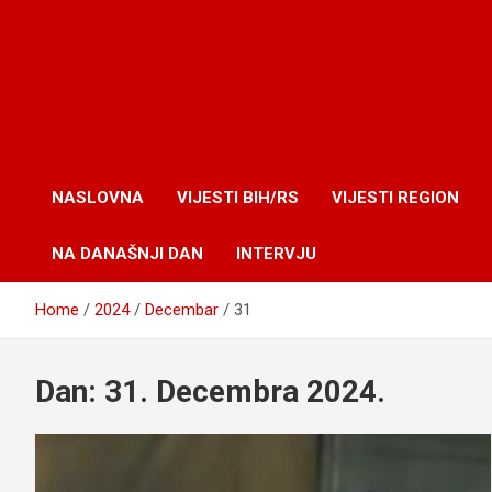
NASLOVNA
VIJESTI BIH/RS
VIJESTI REGION
NA DANAŠNJI DAN
INTERVJU
Home
2024
Decembar
31
Dan:
31. Decembra 2024.