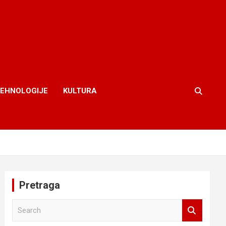
TEHNOLOGIJE
KULTURA
Pretraga
S
e
a