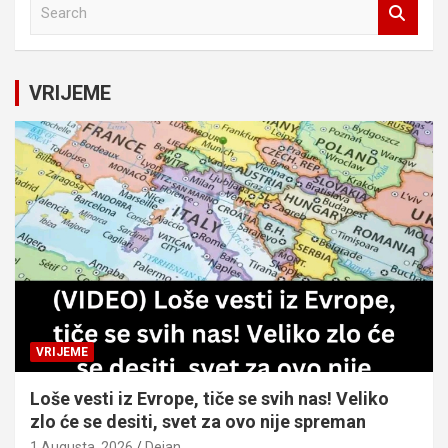
S
e
a
r
c
VRIJEME
h
VRIJEME
Loše vesti iz Evrope, tiče se svih nas! Veliko
zlo će se desiti, svet za ovo nije spreman
1 Augusta, 2026
Dejan