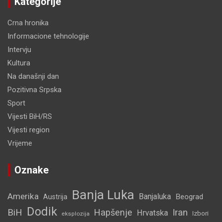
Kategorije
Crna hronika
Informacione tehnologije
Intervju
Kultura
Na današnji dan
Pozitivna Srpska
Sport
Vijesti BiH/RS
Vijesti region
Vrijeme
Oznake
Banja Luka
Amerika
Banjaluka
Beograd
Austrija
Dodik
BiH
Hapšenje
Iran
Hrvatska
Izbori
eksplozija