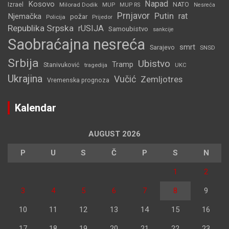
Napad
Kosovo
Izrael
Milorad Dodik
MUP
NATO
MUP RS
Nesreća
Prnjavor
Putin
rat
Njemačka
požar
Policija
Prijedor
Republika Srpska
rUSIJA
Samoubistvo
sankcije
Saobraćajna nesreća
smrt
Sarajevo
SNSD
Srbija
Ubistvo
Tramp
Stanivuković
tragedija
UKC
Ukrajina
Vučić
Zemljotres
Vremenska prognoza
Kalendar
AUGUST 2026
P
U
S
Č
P
S
N
1
2
3
4
5
6
7
8
9
10
11
12
13
14
15
16
17
18
19
20
21
22
23