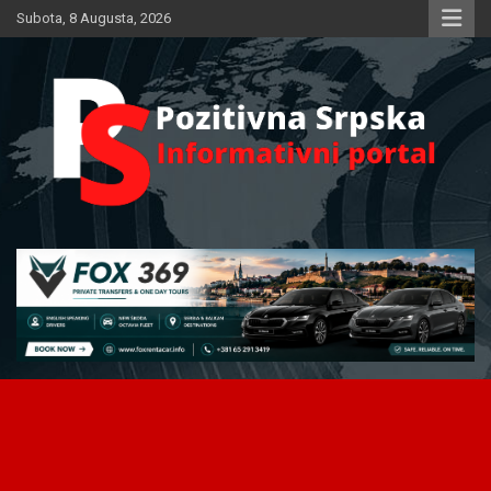
Skip
Subota, 8 Augusta, 2026
to
content
Informativni portal
Pozitivna Srpska