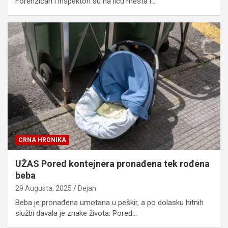
Forenzičari i inspektori su na licu mesta i…
CRNA HRONIKA
UŽAS Pored kontejnera pronađena tek rođena
beba
29 Augusta, 2025
Dejan
Beba je pronađena umotana u peškir, a po dolasku hitnih
službi davala je znake života. Pored…