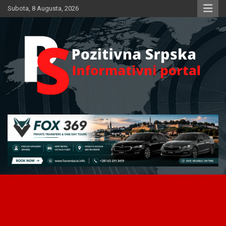
Skip
Subota, 8 Augusta, 2026
to
content
Informativni portal
Pozitivna Srpska