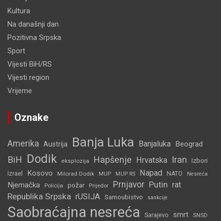
Kultura
Na današnji dan
Pozitivna Srpska
Sport
Vijesti BiH/RS
Vijesti region
Vrijeme
Oznake
Banja Luka
Amerika
Banjaluka
Beograd
Austrija
Dodik
BiH
Hapšenje
Iran
Hrvatska
Izbori
eksplozija
Napad
Kosovo
Izrael
Milorad Dodik
MUP
NATO
MUP RS
Nesreća
Prnjavor
Putin
rat
Njemačka
požar
Policija
Prijedor
Republika Srpska
rUSIJA
Samoubistvo
sankcije
Saobraćajna nesreća
smrt
Sarajevo
SNSD