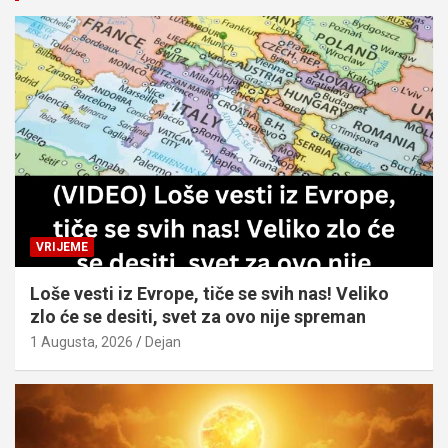
h
VRIJEME
Loše vesti iz Evrope, tiče se svih nas! Veliko
zlo će se desiti, svet za ovo nije spreman
1 Augusta, 2026
Dejan