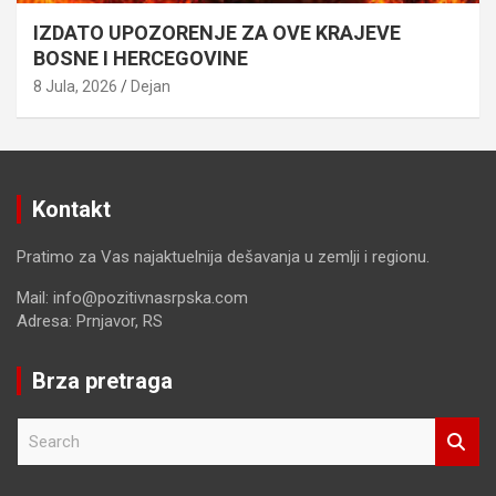
IZDATO UPOZORENJE ZA OVE KRAJEVE
BOSNE I HERCEGOVINE
8 Jula, 2026
Dejan
Kontakt
Pratimo za Vas najaktuelnija dešavanja u zemlji i regionu.
Mail: info@pozitivnasrpska.com
Adresa: Prnjavor, RS
Brza pretraga
S
e
a