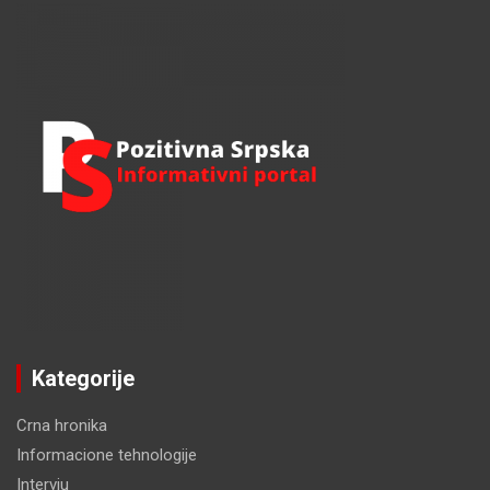
r
c
h
Kategorije
Crna hronika
Informacione tehnologije
Intervju