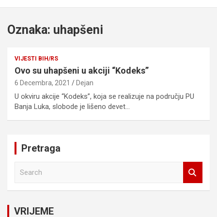
Oznaka:
uhapšeni
VIJESTI BIH/RS
Ovo su uhapšeni u akciji “Kodeks”
6 Decembra, 2021
Dejan
U okviru akcije “Kodeks”, koja se realizuje na području PU
Banja Luka, slobode je lišeno devet…
Pretraga
S
e
a
r
c
VRIJEME