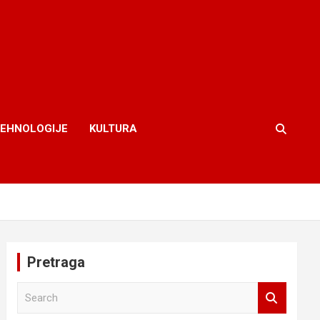
TEHNOLOGIJE
KULTURA
Pretraga
S
e
a