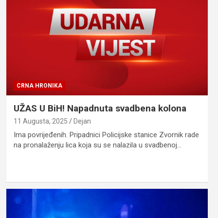
CRNA HRONIKA
UŽAS U BiH! Napadnuta svadbena kolona
11 Augusta, 2025
Dejan
Ima povrijeđenih. Pripadnici Policijske stanice Zvornik rade
na pronalaženju lica koja su se nalazila u svadbenoj…