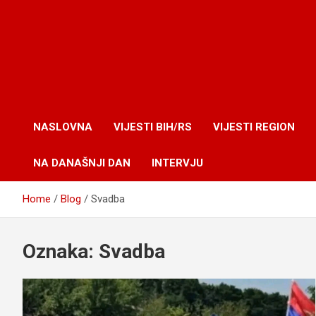
NASLOVNA
VIJESTI BIH/RS
VIJESTI REGION
NA DANAŠNJI DAN
INTERVJU
Home
Blog
Svadba
Oznaka:
Svadba