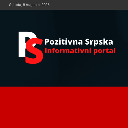
Skip
Subota, 8 Augusta, 2026
to
content
Informativni portal
Pozitivna Srpska