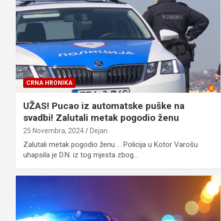
CRNA HRONIKA
UŽAS! Pucao iz automatske puške na
svadbi! Zalutali metak pogodio ženu
25 Novembra, 2024
Dejan
Zalutali metak pogodio ženu … Policija u Kotor Varošu
uhapsila je D.N. iz tog mjesta zbog…