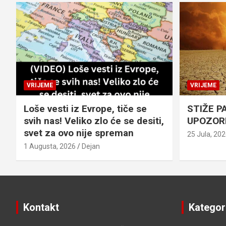
VRIJEME
VRIJEME
Loše vesti iz Evrope, tiče se
STIŽE P
svih nas! Veliko zlo će se desiti,
UPOZOR
svet za ovo nije spreman
25 Jula, 20
1 Augusta, 2026
Dejan
Kontakt
Kategor