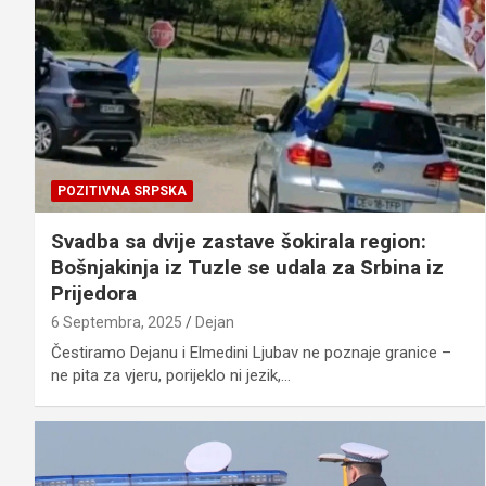
POZITIVNA SRPSKA
Svadba sa dvije zastave šokirala region:
Bošnjakinja iz Tuzle se udala za Srbina iz
Prijedora
6 Septembra, 2025
Dejan
Čestiramo Dejanu i Elmedini Ljubav ne poznaje granice –
ne pita za vjeru, porijeklo ni jezik,…