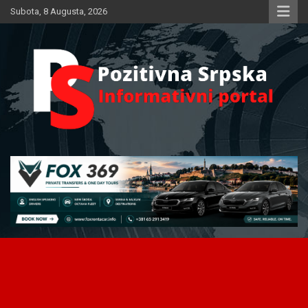
Skip
Subota, 8 Augusta, 2026
to
content
Informativni portal
Pozitivna Srpska