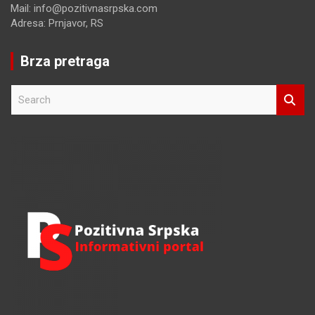
Mail: info@pozitivnasrpska.com
Adresa: Prnjavor, RS
Brza pretraga
S
e
a
r
c
h