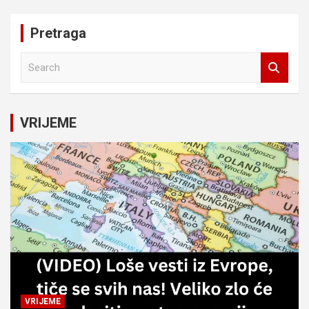
Pretraga
S
e
a
r
c
VRIJEME
h
VRIJEME