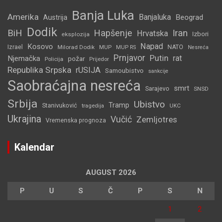
Banja Luka
Amerika
Banjaluka
Beograd
Austrija
Dodik
BiH
Hapšenje
Iran
Hrvatska
Izbori
eksplozija
Napad
Kosovo
Izrael
Milorad Dodik
MUP
NATO
MUP RS
Nesreća
Prnjavor
Putin
rat
Njemačka
požar
Policija
Prijedor
Republika Srpska
rUSIJA
Samoubistvo
sankcije
Saobraćajna nesreća
smrt
Sarajevo
SNSD
Srbija
Ubistvo
Tramp
Stanivuković
tragedija
UKC
Ukrajina
Vučić
Zemljotres
Vremenska prognoza
Kalendar
AUGUST 2026
P
U
S
Č
P
S
N
1
2