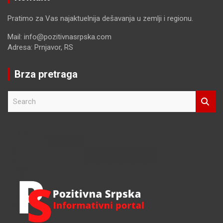
Pratimo za Vas najaktuelnija dešavanja u zemlji i regionu.
Mail: info@pozitivnasrpska.com
Adresa: Prnjavor, RS
Brza pretraga
S
e
a
r
c
h