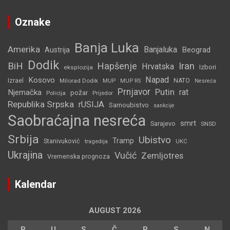
Oznake
Banja Luka
Amerika
Banjaluka
Beograd
Austrija
Dodik
BiH
Hapšenje
Iran
Hrvatska
Izbori
eksplozija
Napad
Kosovo
Izrael
Milorad Dodik
MUP
NATO
MUP RS
Nesreća
Prnjavor
Putin
rat
Njemačka
požar
Policija
Prijedor
Republika Srpska
rUSIJA
Samoubistvo
sankcije
Saobraćajna nesreća
smrt
Sarajevo
SNSD
Srbija
Ubistvo
Tramp
Stanivuković
tragedija
UKC
Ukrajina
Vučić
Zemljotres
Vremenska prognoza
Kalendar
AUGUST 2026
P
U
S
Č
P
S
N