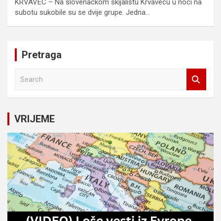
KRVAVEC – Na slovenačkom skijalištu Krvavecu u noći na
subotu sukobile su se dvije grupe. Jedna…
Pretraga
S
e
a
r
c
VRIJEME
h