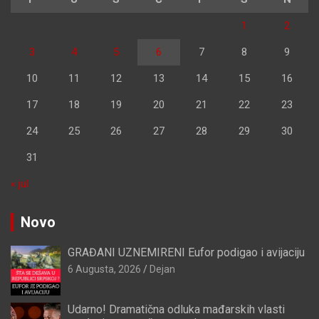
1
2
3
4
5
6
7
8
9
10
11
12
13
14
15
16
17
18
19
20
21
22
23
24
25
26
27
28
29
30
31
« jul
Novo
GRAĐANI UZNEMIRENI Eufor podigao i avijaciju
6 Augusta, 2026
Dejan
Udarno! Dramatična odluka mađarskih vlasti