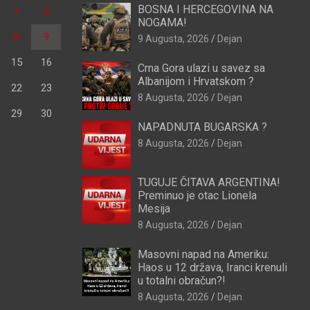
BOSNA I HERCEGOVINA NA
1
2
NOGAMA!
8
9
9 Augusta, 2026
Dejan
15
16
Crna Gora ulazi u savez sa
Albanijom i Hrvatskom ?
22
23
8 Augusta, 2026
Dejan
29
30
NAPADNUTA BUGARSKA ?
8 Augusta, 2026
Dejan
TUGUJE ČITAVA ARGENTINA!
Preminuo je otac Lionela
Mesija
8 Augusta, 2026
Dejan
Masovni napad na Ameriku:
Haos u 12 država, Iranci krenuli
u totalni obračun?!
8 Augusta, 2026
Dejan