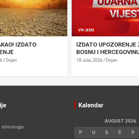
VRIJEME
AKAO! IZDATO
IZDATO UPOZORENJE 
ENJE
BOSNU I HERCEGOVIN
26
Dejan
18 Jula, 2026
Dejan
ije
Kalendar
AUGUST 2026
 tehnologije
P
U
S
Č
P