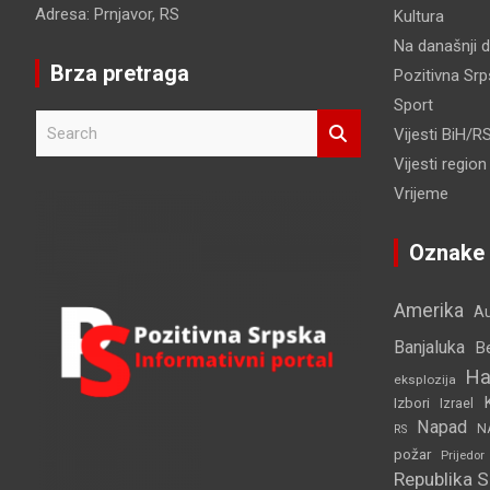
Adresa: Prnjavor, RS
Kultura
Na današnji 
Brza pretraga
Pozitivna Sr
Sport
S
Vijesti BiH/R
e
Vijesti region
a
r
Vrijeme
c
h
Oznake
Amerika
Au
Banjaluka
B
Ha
eksplozija
Izbori
Izrael
Napad
N
RS
požar
Prijedor
Republika 