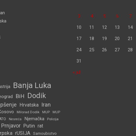
dan
3
4
5
6
7
pska
10
11
12
13
14
S
17
18
19
20
21
24
25
26
27
28
31
« jul
Banja Luka
strija
Dodik
BiH
eograd
pšenje
Iran
Hrvatska
Kosovo
Milorad Dodik
MUP
MUP
Njemačka
ATO
Policija
Nesreća
Prnjavor
Putin
rat
Srpska
rUSIJA
Samoubistvo