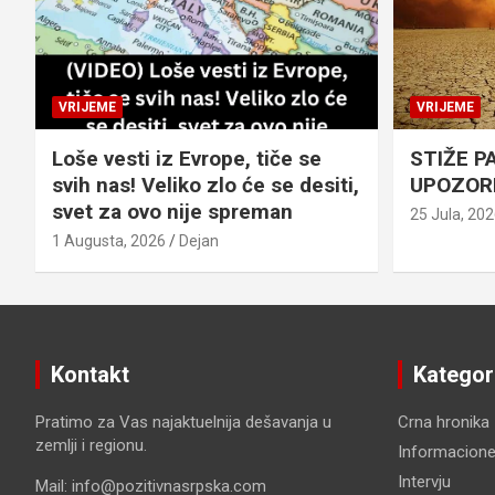
VRIJEME
VRIJEME
Loše vesti iz Evrope, tiče se
STIŽE P
svih nas! Veliko zlo će se desiti,
UPOZOR
svet za ovo nije spreman
25 Jula, 20
1 Augusta, 2026
Dejan
Kontakt
Kategor
Pratimo za Vas najaktuelnija dešavanja u
Crna hronika
zemlji i regionu.
Informacione
Intervju
Mail: info@pozitivnasrpska.com