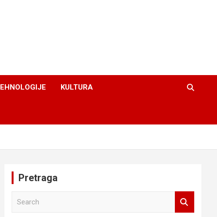
TEHNOLOGIJE
KULTURA
Pretraga
S
e
a