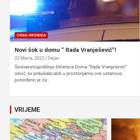
CRNA HRONIKA
Novi šok u domu ” Rada Vranješević”!
22 Marta, 2022
Dejan
Šesnaestogodišnja štićenica Doma “Rada Vranješević”
sinoć se pokušala ubiti u prostorijama ove ustanove,
potvrđeno je za…
VRIJEME