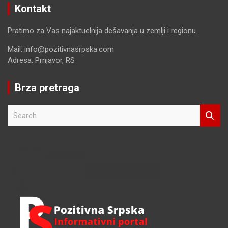
Kontakt
Pratimo za Vas najaktuelnija dešavanja u zemlji i regionu.
Mail: info@pozitivnasrpska.com
Adresa: Prnjavor, RS
Brza pretraga
S
e
a
r
c
h