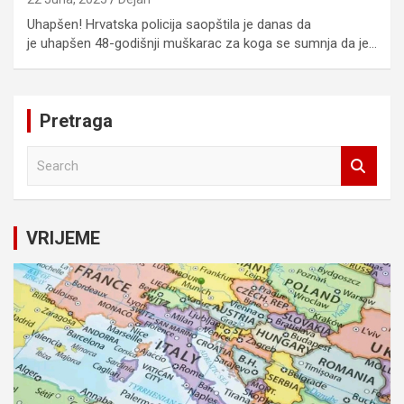
Uhapšen! Hrvatska policija saopštila je danas da
je uhapšen 48-godišnji muškarac za koga se sumnja da je…
Pretraga
S
e
a
r
c
VRIJEME
h