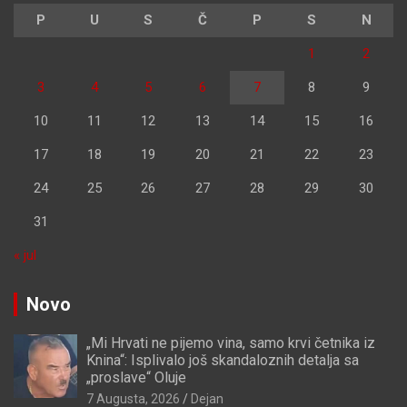
P
U
S
Č
P
S
N
1
2
3
4
5
6
7
8
9
10
11
12
13
14
15
16
17
18
19
20
21
22
23
24
25
26
27
28
29
30
31
« jul
Novo
„Mi Hrvati ne pijemo vina, samo krvi četnika iz
Knina“: Isplivalo još skandaloznih detalja sa
„proslave“ Oluje
7 Augusta, 2026
Dejan