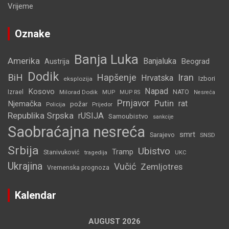
Vrijeme
Oznake
Banja Luka
Amerika
Banjaluka
Beograd
Austrija
Dodik
BiH
Hapšenje
Iran
Hrvatska
Izbori
eksplozija
Napad
Kosovo
Izrael
Milorad Dodik
MUP
NATO
MUP RS
Nesreća
Prnjavor
Putin
rat
Njemačka
požar
Policija
Prijedor
Republika Srpska
rUSIJA
Samoubistvo
sankcije
Saobraćajna nesreća
smrt
Sarajevo
SNSD
Srbija
Ubistvo
Tramp
Stanivuković
tragedija
UKC
Ukrajina
Vučić
Zemljotres
Vremenska prognoza
Kalendar
AUGUST 2026