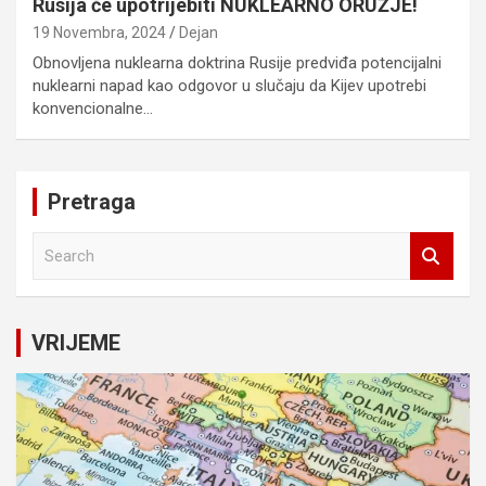
Rusija će upotrijebiti NUKLEARNO ORUŽJE!
19 Novembra, 2024
Dejan
Obnovljena nuklearna doktrina Rusije predviđa potencijalni
nuklearni napad kao odgovor u slučaju da Kijev upotrebi
konvencionalne…
Pretraga
S
e
a
r
c
VRIJEME
h