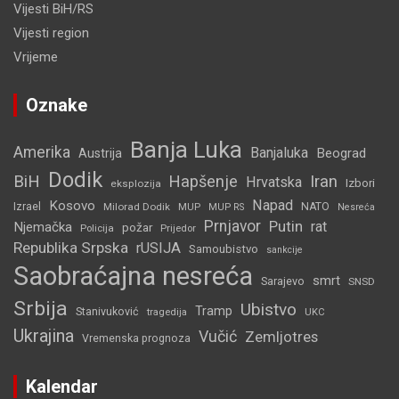
Vijesti BiH/RS
Vijesti region
Vrijeme
Oznake
Banja Luka
Amerika
Banjaluka
Beograd
Austrija
Dodik
BiH
Hapšenje
Iran
Hrvatska
Izbori
eksplozija
Napad
Kosovo
Izrael
Milorad Dodik
MUP
NATO
MUP RS
Nesreća
Prnjavor
Putin
rat
Njemačka
požar
Policija
Prijedor
Republika Srpska
rUSIJA
Samoubistvo
sankcije
Saobraćajna nesreća
smrt
Sarajevo
SNSD
Srbija
Ubistvo
Tramp
Stanivuković
tragedija
UKC
Ukrajina
Vučić
Zemljotres
Vremenska prognoza
Kalendar