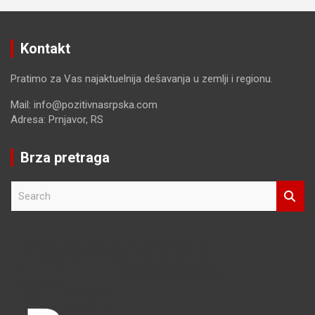
Kontakt
Pratimo za Vas najaktuelnija dešavanja u zemlji i regionu.
Mail: info@pozitivnasrpska.com
Adresa: Prnjavor, RS
Brza pretraga
S
e
a
r
c
h