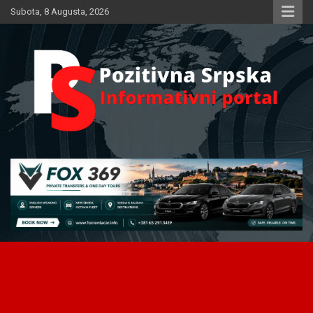
Skip
Subota, 8 Augusta, 2026
to
content
Informativni portal
Pozitivna Srpska