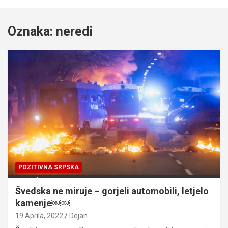
Oznaka:
neredi
POZITIVNA SRPSKA
Švedska ne miruje – gorjeli automobili, letjelo
kamenje￼￼
19 Aprila, 2022
Dejan