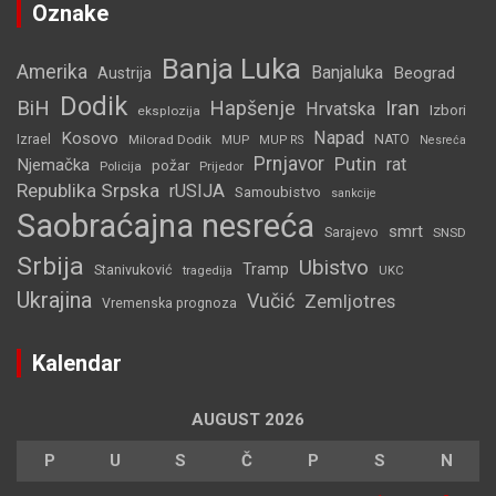
Oznake
Banja Luka
Amerika
Banjaluka
Beograd
Austrija
Dodik
BiH
Hapšenje
Iran
Hrvatska
Izbori
eksplozija
Napad
Kosovo
Izrael
Milorad Dodik
MUP
NATO
MUP RS
Nesreća
Prnjavor
Putin
rat
Njemačka
požar
Policija
Prijedor
Republika Srpska
rUSIJA
Samoubistvo
sankcije
Saobraćajna nesreća
smrt
Sarajevo
SNSD
Srbija
Ubistvo
Tramp
Stanivuković
tragedija
UKC
Ukrajina
Vučić
Zemljotres
Vremenska prognoza
Kalendar
AUGUST 2026
P
U
S
Č
P
S
N