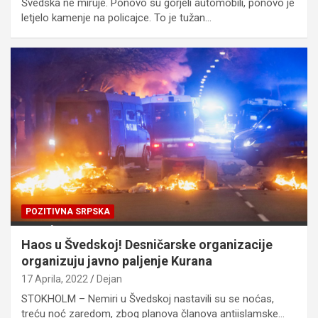
Švedska ne miruje. Ponovo su gorjeli automobili, ponovo je
letjelo kamenje na policajce. To je tužan…
POZITIVNA SRPSKA
Haos u Švedskoj! Desničarske organizacije
organizuju javno paljenje Kurana
17 Aprila, 2022
Dejan
STOKHOLM – Nemiri u Švedskoj nastavili su se noćas,
treću noć zaredom, zbog planova članova antiislamske…