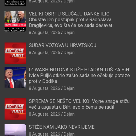
8 Augusta, 2026
Dejan
VELIKI OBRT U SLUČAJU DANKE ILIĆ
Obustavljen postupak protiv Radoslava
Dragijevića, evo šta će se sada dešavati
8 Augusta, 2026
Dejan
SUDAR VOZOVA U HRVATSKOJ
8 Augusta, 2026
Dejan
IZ WASHINGTONA STIŽE HLADAN TUŠ ZA BiH:
Ivica Puljić otkrio zašto sada ne očekuje poteze
protiv Dodika
8 Augusta, 2026
Dejan
SPREMA SE NEŠTO VELIKO! Vojne snage stižu
već u augustu u BiH, evo o čemu se radi!
8 Augusta, 2026
Dejan
STIŽE NAM JAKO NEVRIJEME
8 Augusta, 2026
Dejan