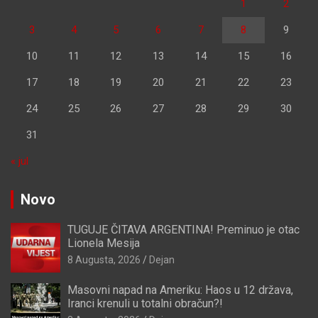
1
2
3
4
5
6
7
8
9
10
11
12
13
14
15
16
17
18
19
20
21
22
23
24
25
26
27
28
29
30
31
« jul
Novo
TUGUJE ČITAVA ARGENTINA! Preminuo je otac
Lionela Mesija
8 Augusta, 2026
Dejan
Masovni napad na Ameriku: Haos u 12 država,
Iranci krenuli u totalni obračun?!