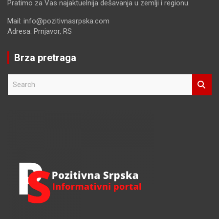
Pratimo za Vas najaktuelnija dešavanja u zemlji i regionu.
Mail: info@pozitivnasrpska.com
Adresa: Prnjavor, RS
Brza pretraga
S
e
a
r
c
h