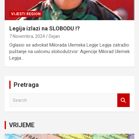
VIJESTI REGION
Legija izlazi na SLOBODU !?
7 Novembra, 2024
Dejan
Oglasio se advokat Milorada Ulemeka Legije Legija zatražio
puštanje na uslovnu sloboduIzvor: Agencije Milorad Ulemek
Legija…
Pretraga
S
e
a
r
c
VRIJEME
h