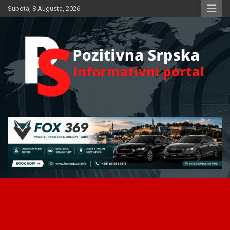
Skip
Subota, 8 Augusta, 2026
to
content
Informativni portal
Pozitivna Srpska