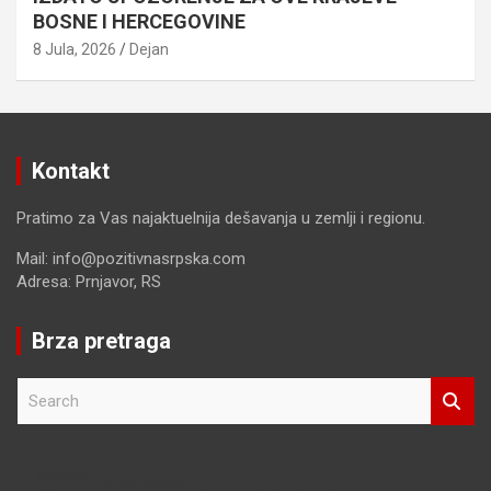
BOSNE I HERCEGOVINE
8 Jula, 2026
Dejan
Kontakt
Pratimo za Vas najaktuelnija dešavanja u zemlji i regionu.
Mail: info@pozitivnasrpska.com
Adresa: Prnjavor, RS
Brza pretraga
S
e
a
r
c