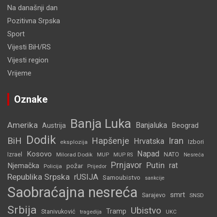
Na današnji dan
Pozitivna Srpska
Sport
Vijesti BiH/RS
Vijesti region
Vrijeme
Oznake
Banja Luka
Amerika
Banjaluka
Beograd
Austrija
Dodik
BiH
Hapšenje
Iran
Hrvatska
Izbori
eksplozija
Napad
Kosovo
Izrael
Milorad Dodik
MUP
NATO
MUP RS
Nesreća
Prnjavor
Putin
rat
Njemačka
požar
Policija
Prijedor
Republika Srpska
rUSIJA
Samoubistvo
sankcije
Saobraćajna nesreća
smrt
Sarajevo
SNSD
Srbija
Ubistvo
Tramp
Stanivuković
tragedija
UKC