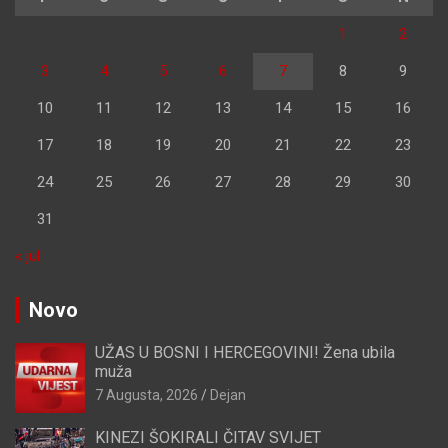
1
2
3
4
5
6
7
8
9
10
11
12
13
14
15
16
17
18
19
20
21
22
23
24
25
26
27
28
29
30
31
« jul
Novo
UŽAS U BOSNI I HERCEGOVINI! Žena ubila
muža
7 Augusta, 2026
Dejan
KINEZI ŠOKIRALI ČITAV SVIJET