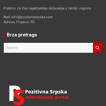
Pratimo za Vas najaktuelnija dešavanja u zemlji i regionu.
Mail: info@pozitivnasrpska.com
Adresa: Prnjavor, RS
Brza pretraga
S
e
a
r
c
h