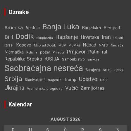
Oznake
Banja Luka
Amerika
Banjaluka
Beograd
Austrija
Dodik
BiH
Hapšenje
Iran
Hrvatska
Izbori
eksplozija
Napad
Kosovo
Izrael
Milorad Dodik
MUP
NATO
MUP RS
Nesreća
Prnjavor
Putin
rat
Njemačka
požar
Policija
Prijedor
Republika Srpska
rUSIJA
Samoubistvo
sankcije
Saobraćajna nesreća
smrt
Sarajevo
SNSD
Srbija
Ubistvo
Tramp
Stanivuković
tragedija
UKC
Ukrajina
Vučić
Zemljotres
Vremenska prognoza
Kalendar
AUGUST 2026
P
U
S
Č
P
S
N