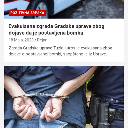
POZITIVNA SRPSKA
Evakuisana zgrada Gradske uprave zbog
dojave da je postavljena bomba
18 Maja, 2023
Dejan
Zgrada Gradske uprave Tuzla jutros je evakuisana zbog
dojave o postavljenoj bombi, saopšteno je iz Uprave…