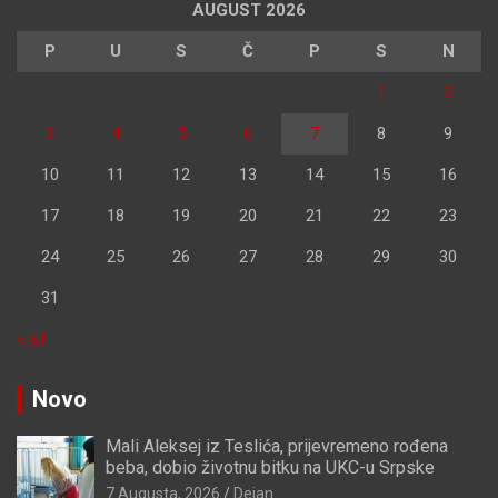
AUGUST 2026
P
U
S
Č
P
S
N
1
2
3
4
5
6
7
8
9
10
11
12
13
14
15
16
17
18
19
20
21
22
23
24
25
26
27
28
29
30
31
« jul
Novo
Mali Aleksej iz Teslića, prijevremeno rođena
beba, dobio životnu bitku na UKC-u Srpske
7 Augusta, 2026
Dejan