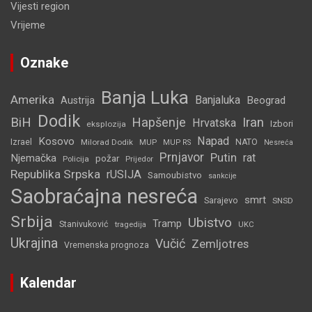
Vijesti region
Vrijeme
Oznake
Banja Luka
Amerika
Banjaluka
Beograd
Austrija
Dodik
BiH
Hapšenje
Iran
Hrvatska
Izbori
eksplozija
Napad
Kosovo
Izrael
Milorad Dodik
MUP
NATO
MUP RS
Nesreća
Prnjavor
Putin
rat
Njemačka
požar
Policija
Prijedor
Republika Srpska
rUSIJA
Samoubistvo
sankcije
Saobraćajna nesreća
smrt
Sarajevo
SNSD
Srbija
Ubistvo
Tramp
Stanivuković
tragedija
UKC
Ukrajina
Vučić
Zemljotres
Vremenska prognoza
Kalendar