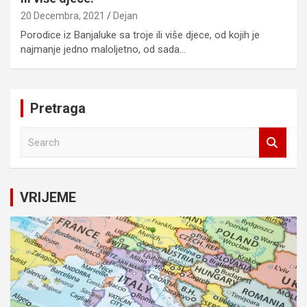
20 Decembra, 2021
Dejan
Porodice iz Banjaluke sa troje ili više djece, od kojih je
najmanje jedno maloljetno, od sada…
Pretraga
S
e
a
r
c
VRIJEME
h