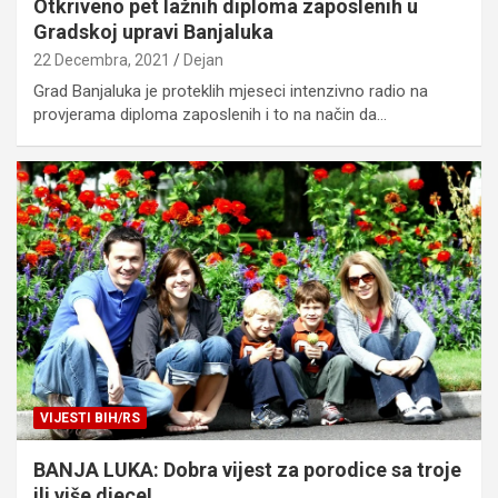
Otkriveno pet lažnih diploma zaposlenih u
Gradskoj upravi Banjaluka
22 Decembra, 2021
Dejan
Grad Banjaluka je proteklih mjeseci intenzivno radio na
provjerama diploma zaposlenih i to na način da…
VIJESTI BIH/RS
BANJA LUKA: Dobra vijest za porodice sa troje
ili više djece!