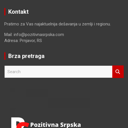
Kontakt
Pratimo za Vas najaktuelnija dešavanja u zemlji i regionu.
Mail: info@pozitivnasrpska.com
Adresa: Prnjavor, RS
Brza pretraga
S
e
a
r
c
h