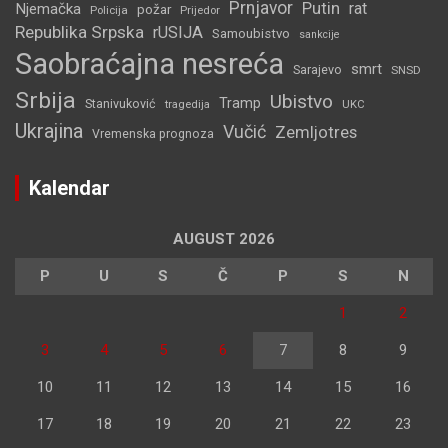
Prnjavor
Putin
rat
Njemačka
požar
Policija
Prijedor
Republika Srpska
rUSIJA
Samoubistvo
sankcije
Saobraćajna nesreća
smrt
Sarajevo
SNSD
Srbija
Ubistvo
Tramp
Stanivuković
tragedija
UKC
Ukrajina
Vučić
Zemljotres
Vremenska prognoza
Kalendar
AUGUST 2026
P
U
S
Č
P
S
N
1
2
3
4
5
6
7
8
9
10
11
12
13
14
15
16
17
18
19
20
21
22
23