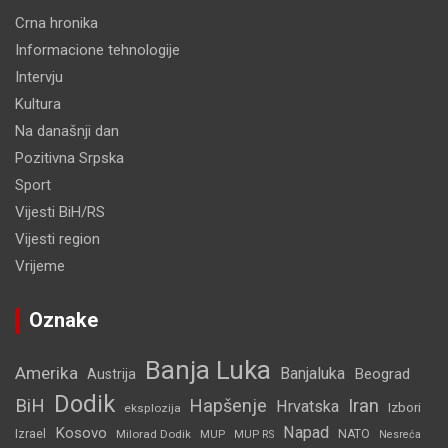
Crna hronika
Informacione tehnologije
Intervju
Kultura
Na današnji dan
Pozitivna Srpska
Sport
Vijesti BiH/RS
Vijesti region
Vrijeme
Oznake
Banja Luka
Amerika
Banjaluka
Beograd
Austrija
Dodik
BiH
Hapšenje
Iran
Hrvatska
Izbori
eksplozija
Napad
Kosovo
Izrael
Milorad Dodik
MUP
NATO
MUP RS
Nesreća