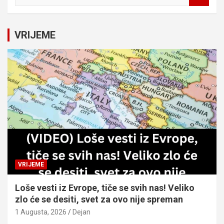
a
r
c
VRIJEME
h
VRIJEME
Loše vesti iz Evrope, tiče se svih nas! Veliko
zlo će se desiti, svet za ovo nije spreman
1 Augusta, 2026
Dejan