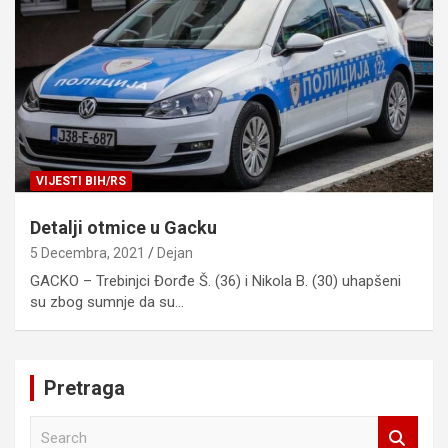
VIJESTI BIH/RS
Detalji otmice u Gacku
5 Decembra, 2021
Dejan
GACKO – Trebinjci Đorđe Š. (36) i Nikola B. (30) uhapšeni
su zbog sumnje da su…
Pretraga
S
e