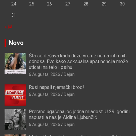
24
25
26
27
28
29
30
31
« jul
Novo
Šta se dešava kada duže vreme nema intimnih
odnosa: Evo kako seksualna apstinencija može
uticati na telo i psihu
6 Augusta, 2026
Dejan
Rusi napali njemački brod!
6 Augusta, 2026
Dejan
Prerano ugašena još jedna mladost: U 29. godini
napustila nas je Aldina Ljubunčić
6 Augusta, 2026
Dejan