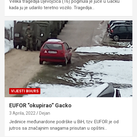
Velika tragedija Djevojčica (16) poginula je juče u Gacku
kada ju je udarilo teretno vozilo. Tragedija…
VIJESTI BIH/RS
EUFOR “okupirao” Gacko
3 Aprila, 2022
Dejan
Jedinice međunardone podrške u BiH, tzv. EUFOR je od
jutros sa značajnim snagama prisutan u opštini…