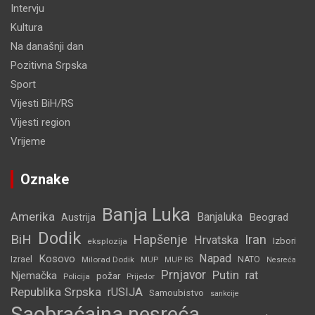
Intervju
Kultura
Na današnji dan
Pozitivna Srpska
Sport
Vijesti BiH/RS
Vijesti region
Vrijeme
Oznake
Banja Luka
Amerika
Banjaluka
Beograd
Austrija
Dodik
BiH
Hapšenje
Iran
Hrvatska
Izbori
eksplozija
Napad
Kosovo
Izrael
Milorad Dodik
MUP
NATO
MUP RS
Nesreća
Prnjavor
Putin
rat
Njemačka
požar
Policija
Prijedor
Republika Srpska
rUSIJA
Samoubistvo
sankcije
Saobraćajna nesreća