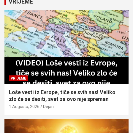
VRIJEME
h
VRIJEME
Loše vesti iz Evrope, tiče se svih nas! Veliko
zlo će se desiti, svet za ovo nije spreman
1 Augusta, 2026
Dejan