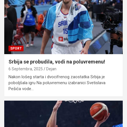
SPORT
Srbija se probudila, vodi na poluvremenu!
6 Septembra, 2025
Dejan
Nakon lošeg starta i dvocifrenog zaostatka Srbija je
poboljšala igru Na poluvremenu izabranici Svetislava
Pešića vode…