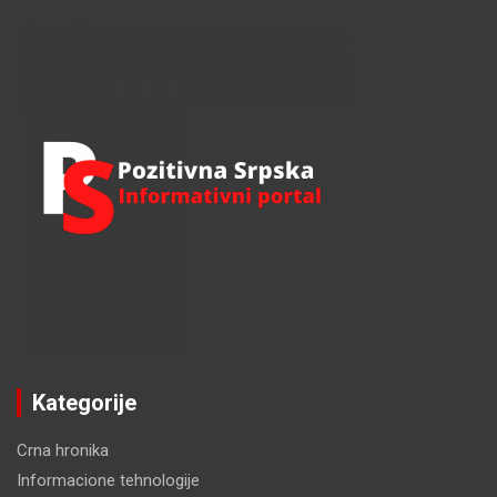
r
c
h
Kategorije
Crna hronika
Informacione tehnologije