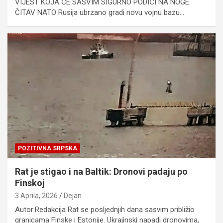
VIJEST KOJA ĆE SASVIM SIGURNO PODIĆI NA NOGE
ČITAV NATO Rusija ubrzano gradi novu vojnu bazu…
POZITIVNA SRPSKA
Rat je stigao i na Baltik: Dronovi padaju po
Finskoj
3 Aprila, 2026
Dejan
Autor:Redakcija Rat se posljednjih dana sasvim približio
granicama Finske i Estonije. Ukrajinski napadi dronovima,