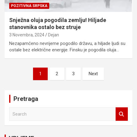
POZITIVNA SRPSKA
Snježna oluja pogodila zemlju! Hiljade
stanovnika ostalo bez struje
3 Novembra, 2024
Dejan
Nezapamćeno nevrijeme pogodilo državu, a hiljade ljudi su
ostale bez električne energije. Finsku je pogodila oluja…
Posts
1
2
3
Next
pagination
Pretraga
S
e
a
r
c