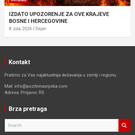
VRIJEME
IZDATO UPOZORENJE ZA OVE KRAJEVE
BOSNE I HERCEGOVINE
8 Jula, 2026
Dejan
Kontakt
Pratimo za Vas najaktuelnija dešavanja u zemlji i regionu.
Mail: info@pozitivnasrpska.com
Adresa: Prnjavor, RS
Brza pretraga
S
e
a