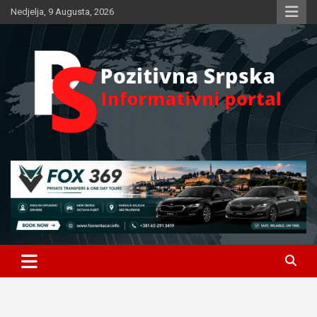
Skip
Nedjelja, 9 Augusta, 2026
to
content
Informativni portal
Pozitivna Srpska