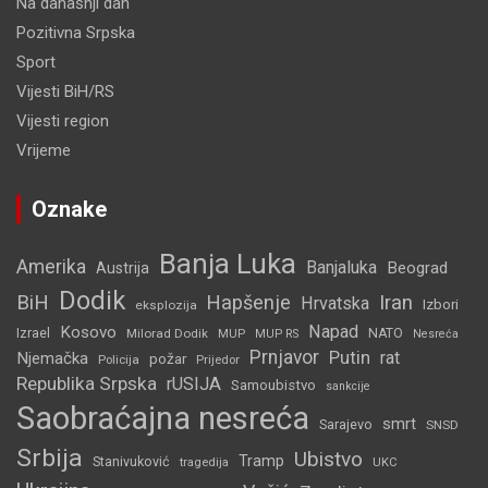
Na današnji dan
Pozitivna Srpska
Sport
Vijesti BiH/RS
Vijesti region
Vrijeme
Oznake
Banja Luka
Amerika
Banjaluka
Beograd
Austrija
Dodik
BiH
Hapšenje
Iran
Hrvatska
Izbori
eksplozija
Napad
Kosovo
Izrael
Milorad Dodik
MUP
NATO
MUP RS
Nesreća
Prnjavor
Putin
rat
Njemačka
požar
Policija
Prijedor
Republika Srpska
rUSIJA
Samoubistvo
sankcije
Saobraćajna nesreća
smrt
Sarajevo
SNSD
Srbija
Ubistvo
Tramp
Stanivuković
tragedija
UKC