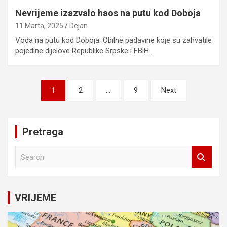
Nevrijeme izazvalo haos na putu kod Doboja
11 Marta, 2025
Dejan
Voda na putu kod Doboja. Obilne padavine koje su zahvatile
pojedine dijelove Republike Srpske i FBiH…
Posts
1
2
…
9
Next
pagination
Pretraga
S
e
a
r
c
VRIJEME
h