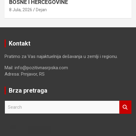
BOSNE I HERCEGOVINE
8 Jula, 2026
Dejan
Kontakt
Pratimo za Vas najaktuelnija dešavanja u zemlji i regionu.
Mail: info@pozitivnasrpska.com
Adresa: Prnjavor, RS
Brza pretraga
S
e
a
r
c
h