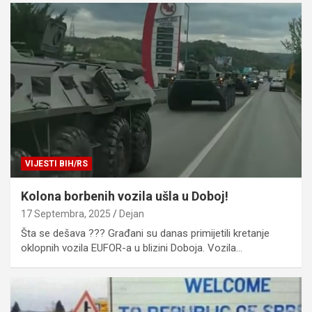
VIJESTI BIH/RS
Kolona borbenih vozila ušla u Doboj!
17 Septembra, 2025
Dejan
Šta se dešava ??? Građani su danas primijetili kretanje
oklopnih vozila EUFOR-a u blizini Doboja. Vozila…