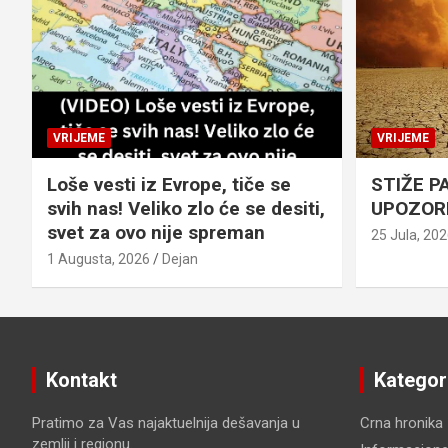
VRIJEME
VRIJEME
Loše vesti iz Evrope, tiče se
STIŽE P
svih nas! Veliko zlo će se desiti,
UPOZOR
svet za ovo nije spreman
25 Jula, 20
1 Augusta, 2026
Dejan
Kontakt
Kategor
Pratimo za Vas najaktuelnija dešavanja u
Crna hronika
zemlji i regionu.