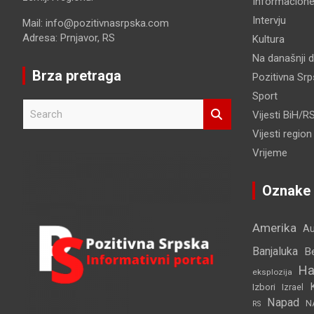
Informacione
Intervju
Mail: info@pozitivnasrpska.com
Adresa: Prnjavor, RS
Kultura
Na današnji 
Brza pretraga
Pozitivna Sr
Sport
S
Vijesti BiH/R
e
Vijesti region
a
r
Vrijeme
c
h
Oznake
Amerika
Au
Banjaluka
B
Ha
eksplozija
Izbori
Izrael
Napad
N
RS