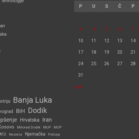
 tehnologije
P
U
S
Č
P
dan
3
4
5
6
7
pska
10
11
12
13
14
S
17
18
19
20
21
24
25
26
27
28
31
« jul
Banja Luka
strija
Dodik
BiH
eograd
pšenje
Iran
Hrvatska
Kosovo
Milorad Dodik
MUP
MUP
Njemačka
ATO
Policija
Nesreća