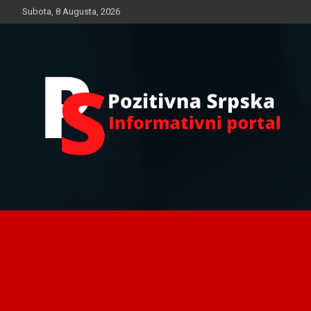
Skip
Subota, 8 Augusta, 2026
to
content
Informativni portal
Pozitivna Srpska