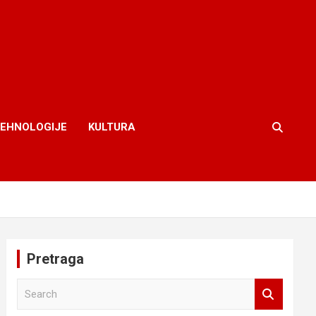
TEHNOLOGIJE
KULTURA
Pretraga
S
e
a