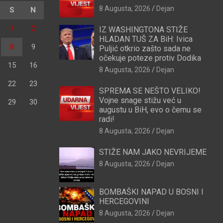
8 Augusta, 2026
Dejan
S
N
1
2
IZ WASHINGTONA STIŽE
HLADAN TUŠ ZA BiH: Ivica
8
9
Puljić otkrio zašto sada ne
očekuje poteze protiv Dodika
15
16
8 Augusta, 2026
Dejan
22
23
SPREMA SE NEŠTO VELIKO!
Vojne snage stižu već u
29
30
augustu u BiH, evo o čemu se
radi!
8 Augusta, 2026
Dejan
STIŽE NAM JAKO NEVRIJEME
8 Augusta, 2026
Dejan
BOMBAŠKI NAPAD U BOSNI I
HERCEGOVINI
8 Augusta, 2026
Dejan