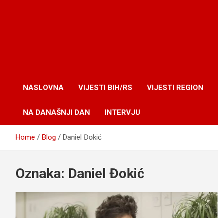
NASLOVNA
VIJESTI BIH/RS
VIJESTI REGION
NA DANAŠNJI DAN
INTERVJU
Home
Blog
Daniel Đokić
Oznaka:
Daniel Đokić