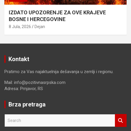
IZDATO UPOZORENJE ZA OVE KRAJEVE
BOSNE I HERCEGOVINE
8 Jula, 2026
Dejan
Kontakt
Pratimo za Vas najaktuelnija dešavanja u zemlji i regionu.
Mail: info@pozitivnasrpska.com
Adresa: Prnjavor, RS
Brza pretraga
S
e
a