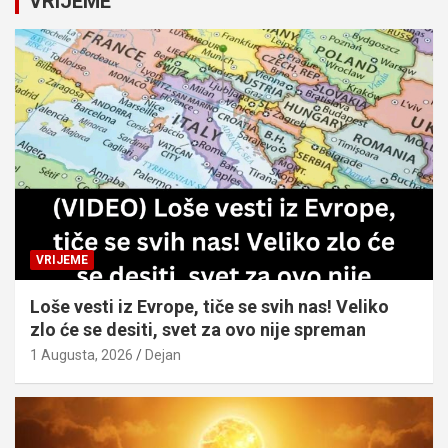
VRIJEME
h
VRIJEME
Loše vesti iz Evrope, tiče se svih nas! Veliko
zlo će se desiti, svet za ovo nije spreman
1 Augusta, 2026
Dejan