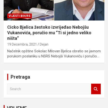
VIJESTI BIH/RS
Cicko Bjelica žestoko izvrijeđao Nebojšu
Vukanovića, poručio mu “Ti si jedno veliko
ništa”
19 Decembra, 2021
Dejan
Načelnik opštine Sokolac Milovan Bjelica obratio se javnom
porukom poslaniku u NSRS Nebojši Vukanoviću i poručio…
Pretraga
S
e
a
r
c