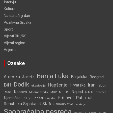
Intervju
Kultura
Na današnji dan
Pozitivna Srpska
Sport
Vijesti BiH/RS
Vijesti region
Vrijeme
Oznake
Banja Luka
Amerika
Banjaluka
Beograd
Austrija
Dodik
BiH
Hapšenje
Iran
Hrvatska
Izbori
eksplozija
Napad
Kosovo
Izrael
Milorad Dodik
MUP
NATO
MUP RS
Nesreća
Prnjavor
Putin
rat
Njemačka
požar
Policija
Prijedor
Republika Srpska
rUSIJA
Samoubistvo
sankcije
Saobraćajna nesreća
smrt