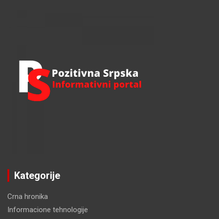
r
c
h
Kategorije
Crna hronika
Informacione tehnologije