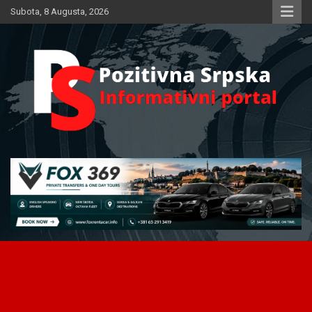
Skip
Subota, 8 Augusta, 2026
to
content
Informativni portal
Pozitivna Srpska