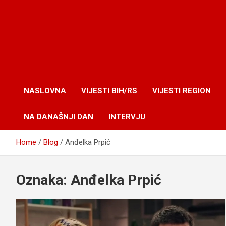
NASLOVNA
VIJESTI BIH/RS
VIJESTI REGION
NA DANAŠNJI DAN
INTERVJU
Home
Blog
Anđelka Prpić
Oznaka:
Anđelka Prpić