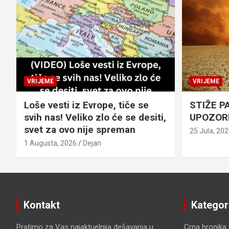
VRIJEME
VRIJEME
Loše vesti iz Evrope, tiče se
STIŽE P
svih nas! Veliko zlo će se desiti,
UPOZOR
svet za ovo nije spreman
25 Jula, 20
1 Augusta, 2026
Dejan
Kontakt
Kategor
Pratimo za Vas najaktuelnija dešavanja u
Crna hronika