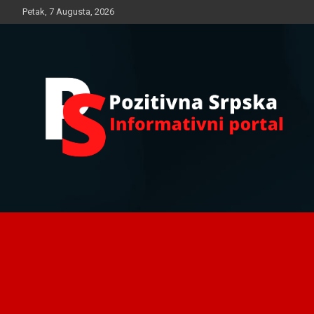
Skip
Petak, 7 Augusta, 2026
to
content
Informativni portal
Pozitivna Srpska