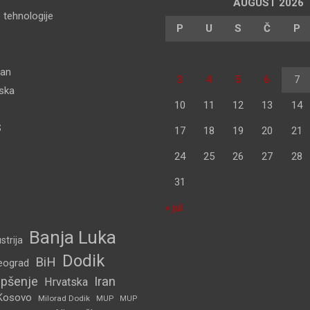
AUGUST 2026
 tehnologije
P
U
S
Č
P
dan
3
4
5
6
7
pska
10
11
12
13
14
S
17
18
19
20
21
24
25
26
27
28
31
« jul
Banja Luka
strija
Dodik
BiH
eograd
pšenje
Iran
Hrvatska
Kosovo
Milorad Dodik
MUP
MUP