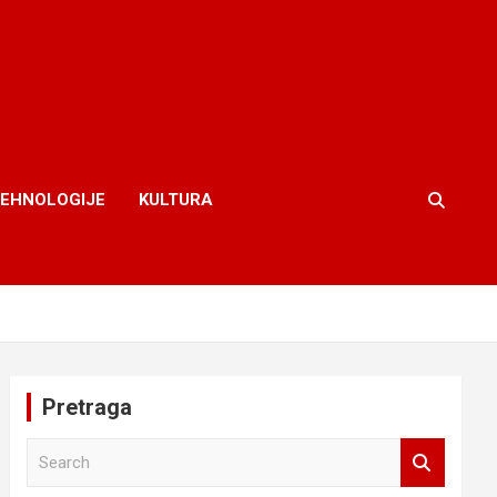
TEHNOLOGIJE
KULTURA
Pretraga
S
e
a