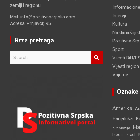
zemlji i regionu.
Informacione
Intervju
Mail: info@pozitivnasrpska.com
Adresa: Prnjavor, RS
Kultura
Na današnji 
Brza pretraga
Pozitivna Sr
Sport
S
Vijesti BiH/R
e
Vijesti region
a
r
Vrijeme
c
h
Oznake
Amerika
Au
Banjaluka
B
Ha
eksplozija
Izbori
Izrael