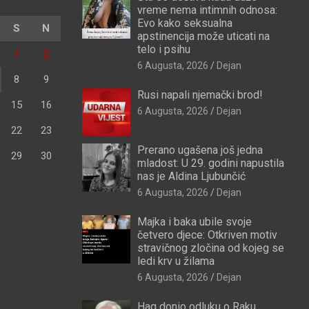
vreme nema intimnih odnosa:
Evo kako seksualna
S
N
apstinencija može uticati na
telo i psihu
1
2
6 Augusta, 2026
Dejan
8
9
Rusi napali njemački brod!
15
16
6 Augusta, 2026
Dejan
22
23
Prerano ugašena još jedna
29
30
mladost: U 29. godini napustila
nas je Aldina Ljubunčić
6 Augusta, 2026
Dejan
Majka i baka ubile svoje
četvero djece: Otkriven motiv
stravičnog zločina od kojeg se
ledi krv u žilama
6 Augusta, 2026
Dejan
Hag donio odluku o Raku