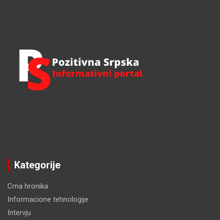
c
h
Kategorije
Crna hronika
Informacione tehnologije
Intervju