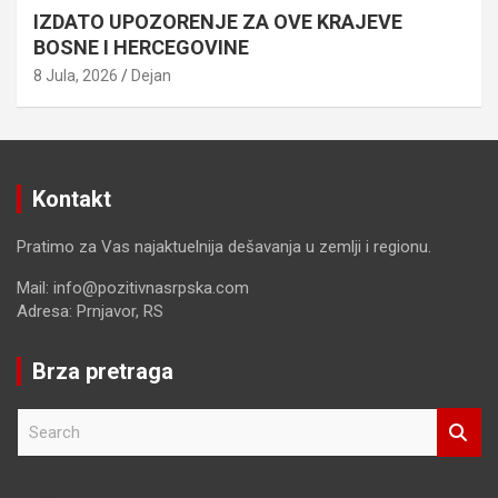
IZDATO UPOZORENJE ZA OVE KRAJEVE
BOSNE I HERCEGOVINE
8 Jula, 2026
Dejan
Kontakt
Pratimo za Vas najaktuelnija dešavanja u zemlji i regionu.
Mail: info@pozitivnasrpska.com
Adresa: Prnjavor, RS
Brza pretraga
S
e
a
r