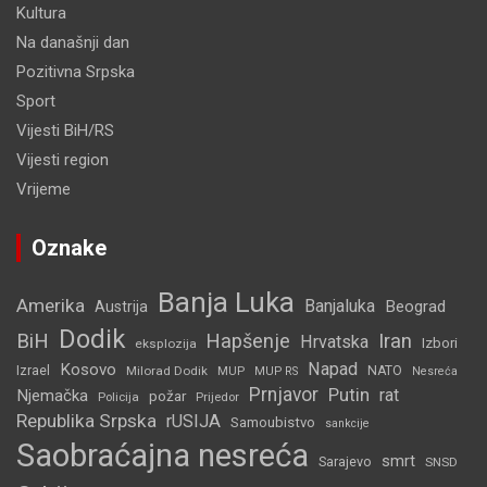
Kultura
Na današnji dan
Pozitivna Srpska
Sport
Vijesti BiH/RS
Vijesti region
Vrijeme
Oznake
Banja Luka
Amerika
Banjaluka
Beograd
Austrija
Dodik
BiH
Hapšenje
Iran
Hrvatska
Izbori
eksplozija
Napad
Kosovo
Izrael
Milorad Dodik
MUP
NATO
MUP RS
Nesreća
Prnjavor
Putin
rat
Njemačka
požar
Policija
Prijedor
Republika Srpska
rUSIJA
Samoubistvo
sankcije
Saobraćajna nesreća
smrt
Sarajevo
SNSD