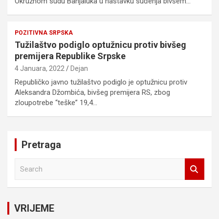
Okružnom sudu Banjaluka u nastavku suđenja bivšem…
POZITIVNA SRPSKA
Tužilaštvo podiglo optužnicu protiv bivšeg
premijera Republike Srpske
4 Januara, 2022
Dejan
Republičko javno tužilaštvo podiglo je optužnicu protiv
Aleksandra Džombića, bivšeg premijera RS, zbog
zloupotrebe “teške” 19,4…
Pretraga
S
e
a
r
c
VRIJEME
h