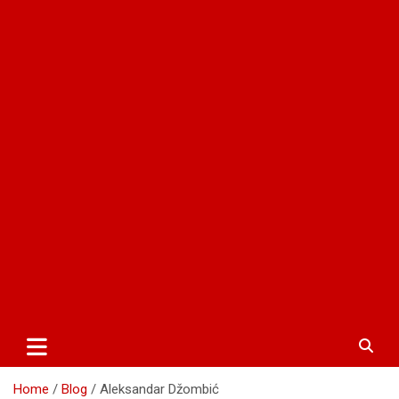
Home
Blog
Aleksandar Džombić